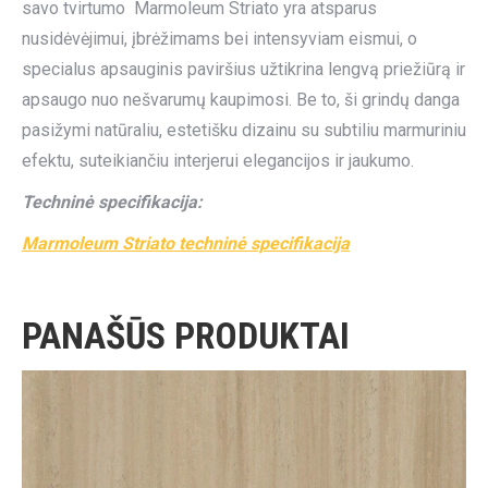
savo tvirtumo Marmoleum Striato yra atsparus
nusidėvėjimui, įbrėžimams bei intensyviam eismui, o
specialus apsauginis paviršius užtikrina lengvą priežiūrą ir
apsaugo nuo nešvarumų kaupimosi. Be to, ši grindų danga
pasižymi natūraliu, estetišku dizainu su subtiliu marmuriniu
efektu, suteikiančiu interjerui elegancijos ir jaukumo.
Techninė specifikacija:
Marmoleum Striato techninė specifikacija
PANAŠŪS PRODUKTAI