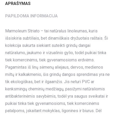
APRAŠYMAS
PAPILDOMA INFORMACIJA
Marmoleum Striato – tai natūralus linoleumas, kuris
išsiskiria subtiliais, bet dinamiškais dryžuotais raštais. Ši
kolekcija sukurta siekiant suteikti grindų dangai
natūralumo, jaukumo ir vizualinio gylio, todėl puikiai tinka
tiek komercinėms, tiek gyvenamosioms erdvėms.
Pagamintas iš linų sėmenų aliejaus, dervos, medienos
miltų ir kalkakmenio, šis grindų dangos sprendimas yra ne
tik ekologiškas, bet ir ilgaamžis. Jis neturi PVC ar
kenksmingų cheminių medžiagų, pasižymi natūraliomis
antibakterinėmis savybėmis, todėl yra saugus sveikatai ir
puikiai tinka tiek gyvenamosioms, tiek komercinėms
patalpoms, įskaitant mokyklas, ligonines ir biurus. Dėl