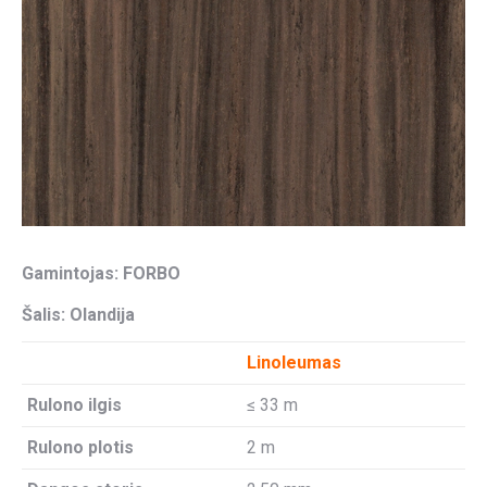
Gamintojas: FORBO
Šalis: Olandija
Linoleumas
Rulono ilgis
≤ 33 m
Rulono plotis
2 m