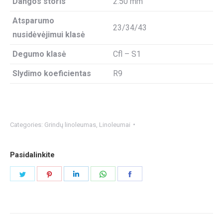
Dangos storis
2.50 mm
Atsparumo
23/34/43
nusidėvėjimui klasė
Degumo klasė
Cfl – S1
Slydimo koeficientas
R9
Categories:
Grindų linoleumas
,
Linoleumai
Pasidalinkite
Share
Share
Share
Share
Share
on
on
on
on
on
Twitter
Pinterest
LinkedIn
WhatsApp
Facebook