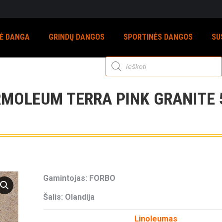
NĖ DANGA
GRINDŲ DANGOS
SPORTINĖS DANGOS
SU
Products
search
MOLEUM TERRA PINK GRANITE 
Gamintojas: FORBO
Šalis: Olandija
Linoleumas