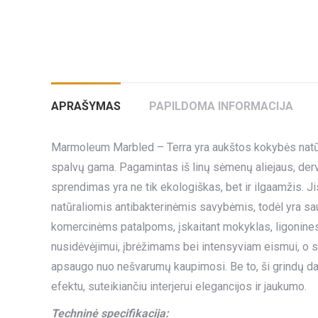
APRAŠYMAS
PAPILDOMA INFORMACIJA
Marmoleum Marbled – Terra yra aukštos kokybės natūral
spalvų gama. Pagamintas iš linų sėmenų aliejaus, der
sprendimas yra ne tik ekologiškas, bet ir ilgaamžis.
natūraliomis antibakterinėmis savybėmis, todėl yra sau
komercinėms patalpoms, įskaitant mokyklas, ligonines
nusidėvėjimui, įbrėžimams bei intensyviam eismui, o sp
apsaugo nuo nešvarumų kaupimosi. Be to, ši grindų dan
efektu, suteikiančiu interjerui elegancijos ir jaukumo.
Techninė specifikacija: