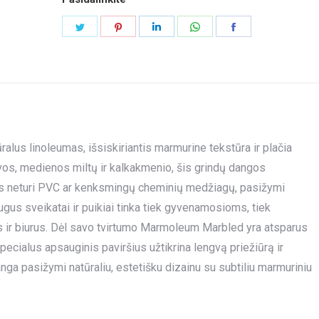
Share
Share
Share
Share
Share
on
on
on
on
on
Twitter
Pinterest
LinkedIn
WhatsApp
Facebook
us linoleumas, išsiskiriantis marmurine tekstūra ir plačia
vos, medienos miltų ir kalkakmenio, šis grindų dangos
 Jis neturi PVC ar kenksmingų cheminių medžiagų, pasižymi
gus sveikatai ir puikiai tinka tiek gyvenamosioms, tiek
 ir biurus. Dėl savo tvirtumo Marmoleum Marbled yra atsparus
ecialus apsauginis paviršius užtikrina lengvą priežiūrą ir
ga pasižymi natūraliu, estetišku dizainu su subtiliu marmuriniu