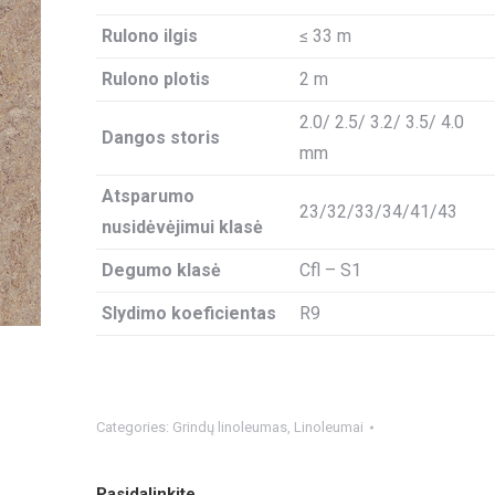
Rulono ilgis
≤ 33 m
Rulono plotis
2 m
2.0/ 2.5/ 3.2/ 3.5/ 4.0
Dangos storis
mm
Atsparumo
23/32/33/34/41/43
nusidėvėjimui klasė
Degumo klasė
Cfl – S1
Slydimo koeficientas
R9
Categories:
Grindų linoleumas
,
Linoleumai
Pasidalinkite