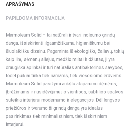
APRAŠYMAS
PAPILDOMA INFORMACIJA
Marmoleum Solid – tai natūrali ir tvari inoleumo grindų
danga, išsiskirianti ilgaamžiškumu, higieniškumu bei
šiuolaikišku dizainu. Pagaminta iš ekologiškų žaliavų, tokių
kaip linų sėmenų aliejus, medžio miltai ir džiutas, ji yra
draugiška aplinkai ir turi natūralias antibakterines savybes,
todėl puikiai tinka tiek namams, tiek viešosioms erdvėms.
Marmoleum Solid pasižymi aukštu atsparumu dėmėms,
įbrėžimams ir nusidėvėjimui, o vientisos, subtilios spalvos
suteikia interjerui modernumo ir elegancijos. Dėl lengvos
priežiūros ir tvarumo ši grindų danga yra idealus
pasirinkimas tiek minimalistiniam, tiek išskirtiniam
interjerui.