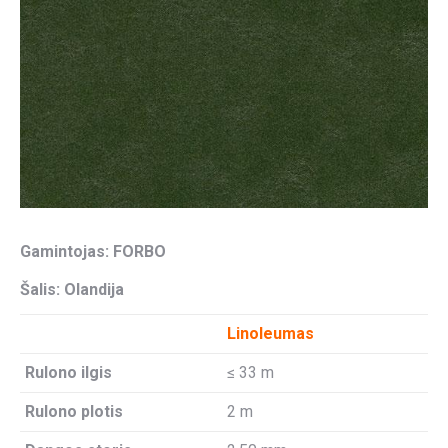
Gamintojas: FORBO
Šalis: Olandija
Linoleumas
Rulono ilgis
≤ 33 m
Rulono plotis
2 m