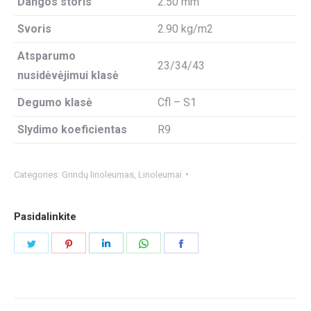
Dangos storis
2.50 mm
Svoris
2.90 kg/m2
Atsparumo
23/34/43
nusidėvėjimui klasė
Degumo klasė
Cfl – S1
Slydimo koeficientas
R9
Categories:
Grindų linoleumas
,
Linoleumai
Pasidalinkite
Share
Share
Share
Share
Share
on
on
on
on
on
Twitter
Pinterest
LinkedIn
WhatsApp
Facebook