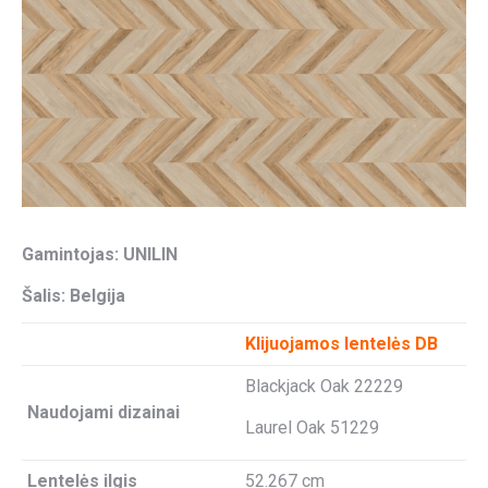
Gamintojas: UNILIN
Šalis: Belgija
Klijuojamos lentelės DB
Blackjack Oak 22229
Naudojami dizainai
Laurel Oak 51229
Lentelės ilgis
52.267 cm