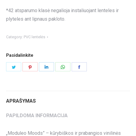
*42 atsparumo klasė negalioja instaliuojant lenteles ir
plyteles ant lipnaus pakloto.
Category:
PVC lentelės
Pasidalinkite
Share
Share
Share
Share
Share
on
on
on
on
on
Twitter
Pinterest
LinkedIn
WhatsApp
Facebook
APRAŠYMAS
PAPILDOMA INFORMACIJA
„Moduleo Moods” – kūrybiškos ir prabangios vinilinės