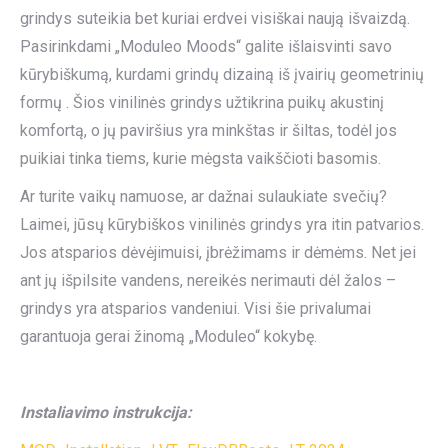
grindys suteikia bet kuriai erdvei visiškai naują išvaizdą.
Pasirinkdami „Moduleo Moods“ galite išlaisvinti savo
kūrybiškumą, kurdami grindų dizainą iš įvairių geometrinių
formų . Šios vinilinės grindys užtikrina puikų akustinį
komfortą, o jų paviršius yra minkštas ir šiltas, todėl jos
puikiai tinka tiems, kurie mėgsta vaikščioti basomis.
Ar turite vaikų namuose, ar dažnai sulaukiate svečių?
Laimei, jūsų kūrybiškos vinilinės grindys yra itin patvarios.
Jos atsparios dėvėjimuisi, įbrėžimams ir dėmėms. Net jei
ant jų išpilsite vandens, nereikės nerimauti dėl žalos –
grindys yra atsparios vandeniui. Visi šie privalumai
garantuoja gerai žinomą „Moduleo“ kokybę.
Instaliavimo instrukcija: