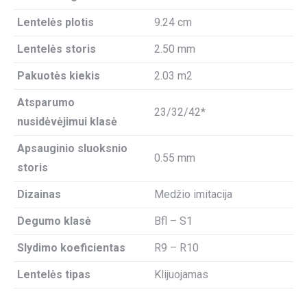
Lentelės plotis
9.24 cm
Lentelės storis
2.50 mm
Pakuotės kiekis
2.03 m2
Atsparumo
23/32/42*
nusidėvėjimui klasė
Apsauginio sluoksnio
0.55 mm
storis
Dizainas
Medžio imitacija
Degumo klasė
Bfl – S1
Slydimo koeficientas
R9 – R10
Lentelės tipas
Klijuojamas