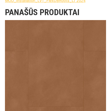
MOD_Installation_LVT_FlexDBRoots_LT 2024
PANAŠŪS PRODUKTAI