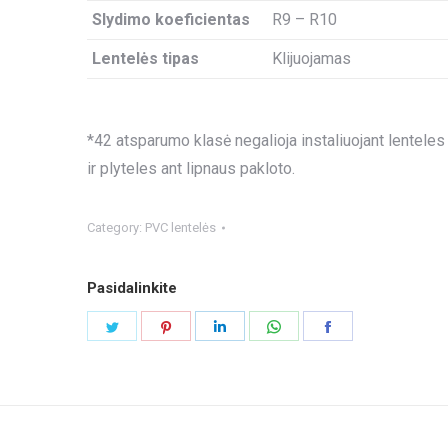
Slydimo koeficientas
R9 – R10
Lentelės tipas
Klijuojamas
*42 atsparumo klasė negalioja instaliuojant lenteles
ir plyteles ant lipnaus pakloto.
Category:
PVC lentelės
Pasidalinkite
Share
Share
Share
Share
Share
on
on
on
on
on
Twitter
Pinterest
LinkedIn
WhatsApp
Facebook