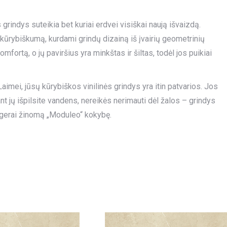
rindys suteikia bet kuriai erdvei visiškai naują išvaizdą.
kūrybiškumą, kurdami grindų dizainą iš įvairių geometrinių
omfortą, o jų paviršius yra minkštas ir šiltas, todėl jos puikiai
aimei, jūsų kūrybiškos vinilinės grindys yra itin patvarios. Jos
nt jų išpilsite vandens, nereikės nerimauti dėl žalos – grindys
a gerai žinomą „Moduleo“ kokybę.