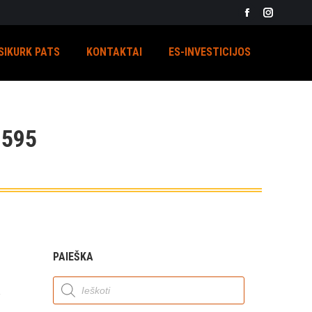
Facebook
Instagra
page
page
SIKURK PATS
KONTAKTAI
ES-INVESTICIJOS
opens
opens
in
in
new
new
window
window
595
PAIEŠKA
Products
search