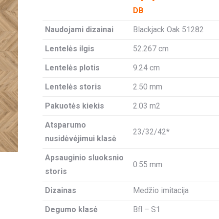
DB
Naudojami dizainai
Blackjack Oak 51282
Lentelės ilgis
52.267 cm
Lentelės plotis
9.24 cm
Lentelės storis
2.50 mm
Pakuotės kiekis
2.03 m2
Atsparumo
23/32/42*
nusidėvėjimui klasė
Apsauginio sluoksnio
0.55 mm
storis
Dizainas
Medžio imitacija
Degumo klasė
Bfl – S1