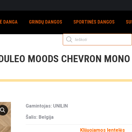
NĖ DANGA
GRINDŲ DANGOS
SPORTINĖS DANGOS
SU
Products
search
DULEO MOODS CHEVRON MONO 
Gamintojas: UNILIN
Šalis: Belgija
Klijuojamos lentelės