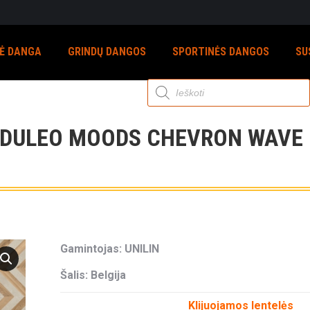
NĖ DANGA
GRINDŲ DANGOS
SPORTINĖS DANGOS
SU
Products
search
DULEO MOODS CHEVRON WAVE 
Gamintojas: UNILIN
Šalis: Belgija
Klijuojamos lentelės