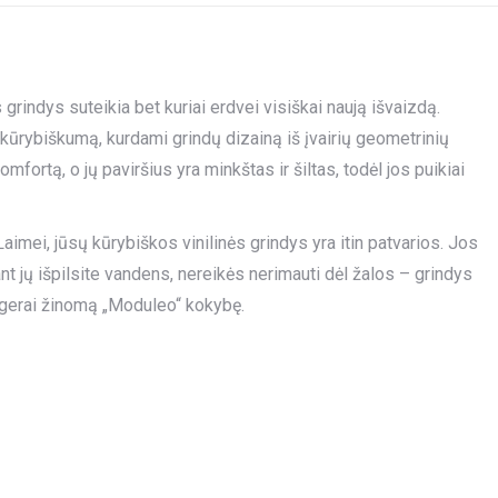
rindys suteikia bet kuriai erdvei visiškai naują išvaizdą.
kūrybiškumą, kurdami grindų dizainą iš įvairių geometrinių
omfortą, o jų paviršius yra minkštas ir šiltas, todėl jos puikiai
aimei, jūsų kūrybiškos vinilinės grindys yra itin patvarios. Jos
nt jų išpilsite vandens, nereikės nerimauti dėl žalos – grindys
a gerai žinomą „Moduleo“ kokybę.