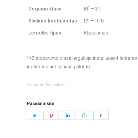
Degumo klasė
Bfl – S1
Slydimo koeficientas
R9 – R10
Lentelės tipas
Klijuojamas
*42 atsparumo klasė negalioja instaliuojant lenteles
ir plyteles ant lipnaus pakloto.
Category:
PVC lentelės
Pasidalinkite
Share
Share
Share
Share
Share
on
on
on
on
on
Twitter
Pinterest
LinkedIn
WhatsApp
Facebook