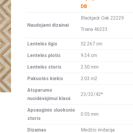
DB
Blackjack Oak 22229
Naudojami dizainai
Triana 46233
Lentelės ilgis
52.267 cm
Lentelės plotis
9.24 cm
Lentelės storis
2.50 mm
Pakuotės kiekis
2.03 m2
Atsparumo
23/32/42*
nusidėvėjimui klasė
Apsauginio sluoksnio
0.55 mm
storis
Dizainas
Medžio imitacija