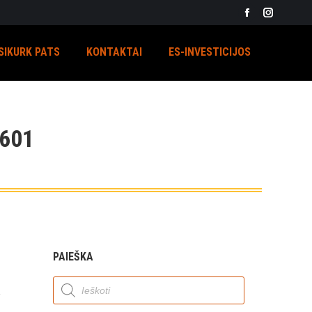
Facebook
Instagra
page
page
SIKURK PATS
KONTAKTAI
ES-INVESTICIJOS
opens
opens
in
in
new
new
window
window
601
PAIEŠKA
Products
search