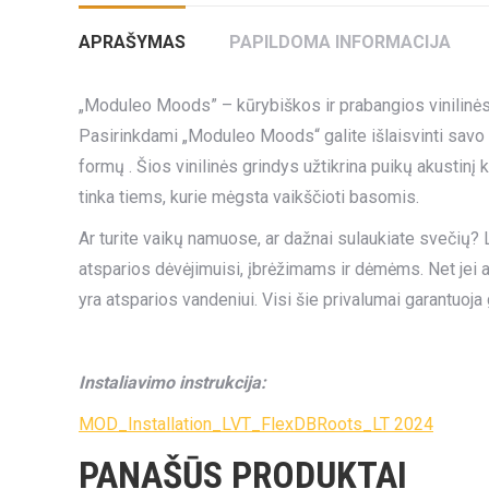
APRAŠYMAS
PAPILDOMA INFORMACIJA
„Moduleo Moods” – kūrybiškos ir prabangios vinilinės g
Pasirinkdami „Moduleo Moods“ galite išlaisvinti savo 
formų . Šios vinilinės grindys užtikrina puikų akustinį k
tinka tiems, kurie mėgsta vaikščioti basomis.
Ar turite vaikų namuose, ar dažnai sulaukiate svečių? L
atsparios dėvėjimuisi, įbrėžimams ir dėmėms. Net jei a
yra atsparios vandeniui. Visi šie privalumai garantuoj
Instaliavimo instrukcija:
MOD_Installation_LVT_FlexDBRoots_LT 2024
PANAŠŪS PRODUKTAI