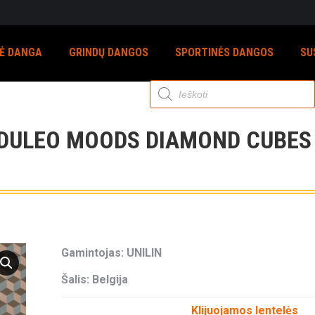
NĖ DANGA
GRINDŲ DANGOS
SPORTINĖS DANGOS
SU
Products
search
DULEO MOODS DIAMOND CUBES 
Gamintojas: UNILIN
Šalis: Belgija
Klijuojamos lentelės