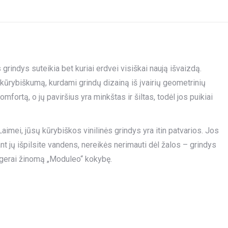
Twitter
Pinterest
LinkedIn
WhatsApp
Facebook
rindys suteikia bet kuriai erdvei visiškai naują išvaizdą.
kūrybiškumą, kurdami grindų dizainą iš įvairių geometrinių
omfortą, o jų paviršius yra minkštas ir šiltas, todėl jos puikiai
aimei, jūsų kūrybiškos vinilinės grindys yra itin patvarios. Jos
nt jų išpilsite vandens, nereikės nerimauti dėl žalos – grindys
a gerai žinomą „Moduleo“ kokybę.