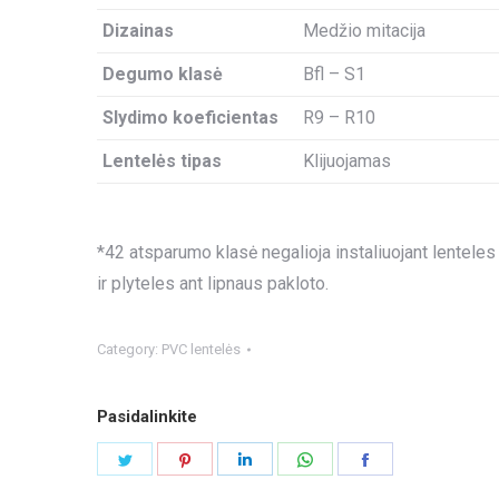
Dizainas
Medžio mitacija
Degumo klasė
Bfl – S1
Slydimo koeficientas
R9 – R10
Lentelės tipas
Klijuojamas
*42 atsparumo klasė negalioja instaliuojant lenteles
ir plyteles ant lipnaus pakloto.
Category:
PVC lentelės
Pasidalinkite
Share
Share
Share
Share
Share
on
on
on
on
on