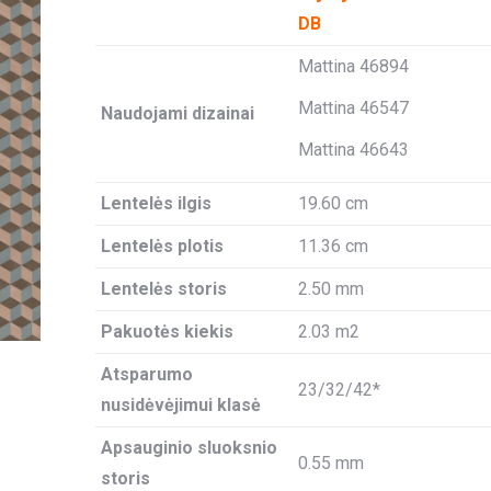
DB
Mattina 46894
Mattina 46547
Naudojami dizainai
Mattina 46643
Lentelės ilgis
19.60 cm
Lentelės plotis
11.36 cm
Lentelės storis
2.50 mm
Pakuotės kiekis
2.03 m2
Atsparumo
23/32/42*
nusidėvėjimui klasė
Apsauginio sluoksnio
0.55 mm
storis