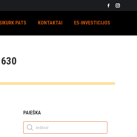
Facebook
Instagra
page
page
SIKURK PATS
KONTAKTAI
ES-INVESTICIJOS
opens
opens
in
in
new
new
window
window
630
PAIEŠKA
Products
search