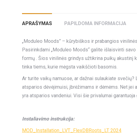
APRAŠYMAS
PAPILDOMA INFORMACIJA
„Moduleo Moods” – kūrybiškos ir prabangios vinilinės g
Pasirinkdami „Moduleo Moods“ galite išlaisvinti savo 
formų . Šios vinilinės grindys užtikrina puikų akustinį k
tinka tiems, kurie mėgsta vaikščioti basomis.
Ar turite vaikų namuose, ar dažnai sulaukiate svečių? L
atsparios dėvėjimuisi, įbrėžimams ir dėmėms. Net jei a
yra atsparios vandeniui. Visi šie privalumai garantuoj
Instaliavimo instrukcija:
MOD_Installation_LVT_FlexDBRoots_LT 2024