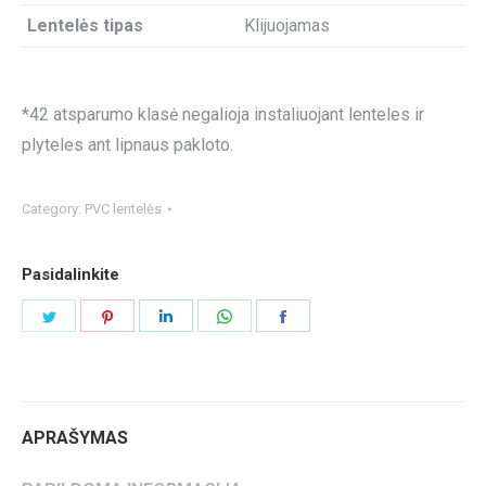
Lentelės tipas
Klijuojamas
*42 atsparumo klasė negalioja instaliuojant lenteles ir
plyteles ant lipnaus pakloto.
Category:
PVC lentelės
Pasidalinkite
Share
Share
Share
Share
Share
on
on
on
on
on
Twitter
Pinterest
LinkedIn
WhatsApp
Facebook
APRAŠYMAS