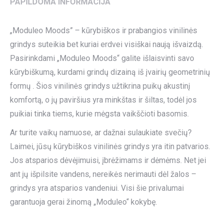
PAPILDOMA INFORMACIJA
„Moduleo Moods” – kūrybiškos ir prabangios vinilinės
grindys suteikia bet kuriai erdvei visiškai naują išvaizdą.
Pasirinkdami „Moduleo Moods“ galite išlaisvinti savo
kūrybiškumą, kurdami grindų dizainą iš įvairių geometrinių
formų . Šios vinilinės grindys užtikrina puikų akustinį
komfortą, o jų paviršius yra minkštas ir šiltas, todėl jos
puikiai tinka tiems, kurie mėgsta vaikščioti basomis.
Ar turite vaikų namuose, ar dažnai sulaukiate svečių?
Laimei, jūsų kūrybiškos vinilinės grindys yra itin patvarios.
Jos atsparios dėvėjimuisi, įbrėžimams ir dėmėms. Net jei
ant jų išpilsite vandens, nereikės nerimauti dėl žalos –
grindys yra atsparios vandeniui. Visi šie privalumai
garantuoja gerai žinomą „Moduleo“ kokybę.