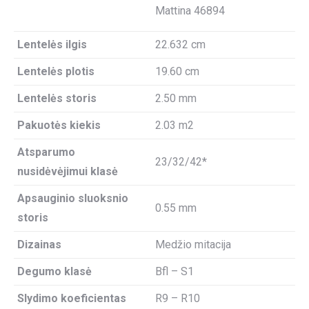
Mattina 46894
Lentelės ilgis
22.632 cm
Lentelės plotis
19.60 cm
Lentelės storis
2.50 mm
Pakuotės kiekis
2.03 m2
Atsparumo
23/32/42*
nusidėvėjimui klasė
Apsauginio sluoksnio
0.55 mm
storis
Dizainas
Medžio mitacija
Degumo klasė
Bfl – S1
Slydimo koeficientas
R9 – R10