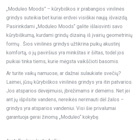
„Moduleo Moods” – kūrybiškos ir prabangios vinilinės
grindys suteikia bet kuriai erdvei visiškai naują išvaizdą.
Pasirinkdami „Moduleo Moods“ galite išlaisvinti savo
kūrybiškumą, kurdami grindų dizainą iš įvairių geometrinių
formų . Šios vinilinės grindys užtikrina puikų akustinį
komfortą, o jų paviršius yra minkštas ir šiltas, todėl jos
puikiai tinka tiems, kurie mėgsta vaikščioti basomis.
Ar turite vaikų namuose, ar dažnai sulaukiate svečių?
Laimei, jūsų kūrybiškos vinilinės grindys yra itin patvarios.
Jos atsparios dėvėjimuisi, įbrėžimams ir dėmėms. Net jei
ant jų išpilsite vandens, nereikės nerimauti dėl žalos –
grindys yra atsparios vandeniui. Visi šie privalumai
garantuoja gerai žinomą „Moduleo“ kokybę.