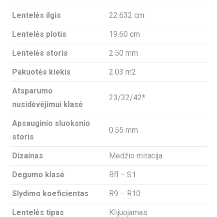
Lentelės ilgis
22.632 cm
Lentelės plotis
19.60 cm
Lentelės storis
2.50 mm
Pakuotės kiekis
2.03 m2
Atsparumo
23/32/42*
nusidėvėjimui klasė
Apsauginio sluoksnio
0.55 mm
storis
Dizainas
Medžio mitacija
Degumo klasė
Bfl – S1
Slydimo koeficientas
R9 – R10
Lentelės tipas
Klijuojamas