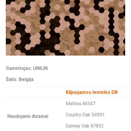
Gamintojas: UNILIN
Šalis: Belgija
Klijuojamos lentelės DB
Mattina 46547
Country Oak 54991
Naudojami dizainai
Galway Oak 87832