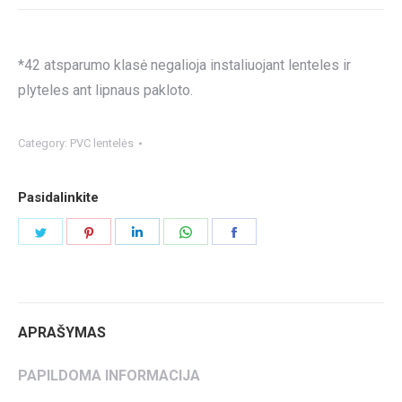
*42 atsparumo klasė negalioja instaliuojant lenteles ir
plyteles ant lipnaus pakloto.
Category:
PVC lentelės
Pasidalinkite
Share
Share
Share
Share
Share
on
on
on
on
on
Twitter
Pinterest
LinkedIn
WhatsApp
Facebook
APRAŠYMAS
PAPILDOMA INFORMACIJA