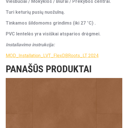
Viešbučiai / Mokyklos / Biurai / Prekybos centrai.
Turi keturių pusių nuožulną.
Tinkamos šildomoms grindims (iki 27 °C) .
PVC lentelės yra visiškai atsparios drėgmei.
Instaliavimo instrukcija:
MOD_Installation_LVT_FlexDBRoots_LT 2024
PANAŠŪS PRODUKTAI