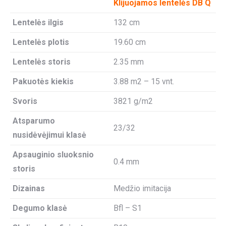
Klijuojamos lentelės DB Q
Lentelės ilgis
132 cm
Lentelės plotis
19.60 cm
Lentelės storis
2.35 mm
Pakuotės kiekis
3.88 m2 – 15 vnt.
Svoris
3821 g/m2
Atsparumo
23/32
nusidėvėjimui klasė
Apsauginio sluoksnio
0.4 mm
storis
Dizainas
Medžio imitacija
Degumo klasė
Bfl – S1