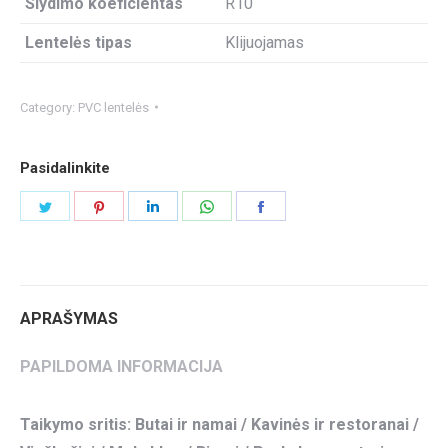
Slydimo koeficientas
R10
Lentelės tipas
Klijuojamas
Category:
PVC lentelės
Pasidalinkite
Share
Share
Share
Share
Share
on
on
on
on
on
Twitter
Pinterest
LinkedIn
WhatsApp
Facebook
APRAŠYMAS
PAPILDOMA INFORMACIJA
Taikymo sritis: Butai ir namai / Kavinės ir restoranai /