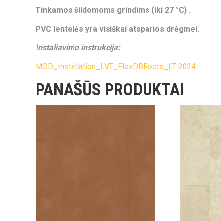
Tinkamos šildomoms grindims (iki 27 °C) .
PVC lentelės yra visiškai atsparios drėgmei.
Instaliavimo instrukcija:
MOD_Installation_LVT_FlexDBRoots_LT 2024
PANAŠŪS PRODUKTAI