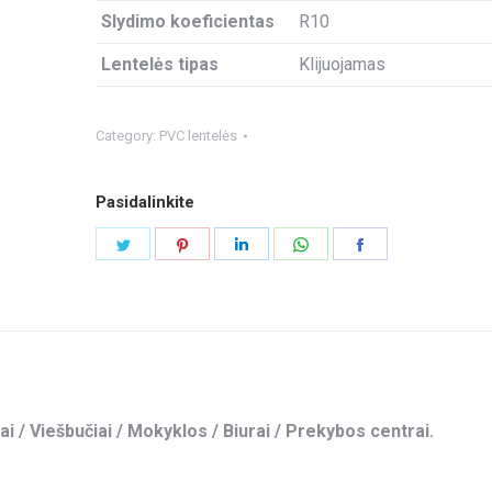
Slydimo koeficientas
R10
Lentelės tipas
Klijuojamas
Category:
PVC lentelės
Pasidalinkite
Share
Share
Share
Share
Share
on
on
on
on
on
Twitter
Pinterest
LinkedIn
WhatsApp
Facebook
ai / Viešbučiai / Mokyklos / Biurai / Prekybos centrai.