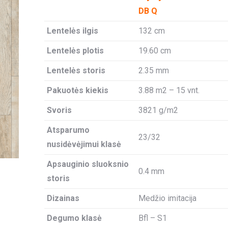
DB Q
Lentelės ilgis
132 cm
Lentelės plotis
19.60 cm
Lentelės storis
2.35 mm
Pakuotės kiekis
3.88 m2 – 15 vnt.
Svoris
3821 g/m2
Atsparumo
23/32
nusidėvėjimui klasė
Apsauginio sluoksnio
0.4 mm
storis
Dizainas
Medžio imitacija
Degumo klasė
Bfl – S1