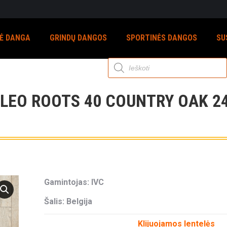
NĖ DANGA
GRINDŲ DANGOS
SPORTINĖS DANGOS
SU
Products
search
LEO ROOTS 40 COUNTRY OAK 24
Gamintojas: IVC
Šalis: Belgija
Klijuojamos lentelės