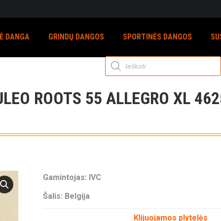
NĖ DANGA
GRINDŲ DANGOS
SPORTINĖS DANGOS
SU
Products
search
LEO ROOTS 55 ALLEGRO XL 462
Gamintojas: IVC
Šalis: Belgija
Klijuojamos plytelės