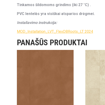
Tinkamos šildomoms grindims (iki 27 °C) .
PVC lentelės yra visiškai atsparios drėgmei.
Instaliavimo instrukcija:
MOD_Installation_LVT_FlexDBRoots_LT 2024
PANAŠŪS PRODUKTAI