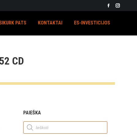
Facebook
Instagra
page
page
SIKURK PATS
KONTAKTAI
ES-INVESTICIJOS
opens
opens
in
in
new
new
window
window
52 CD
PAIEŠKA
Products
search