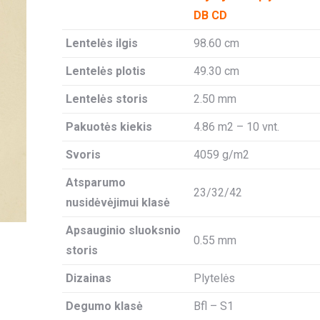
DB CD
Lentelės ilgis
98.60 cm
Lentelės plotis
49.30 cm
Lentelės storis
2.50 mm
Pakuotės kiekis
4.86 m2 – 10 vnt.
Svoris
4059 g/m2
Atsparumo
23/32/42
nusidėvėjimui klasė
Apsauginio sluoksnio
0.55 mm
storis
Dizainas
Plytelės
Degumo klasė
Bfl – S1