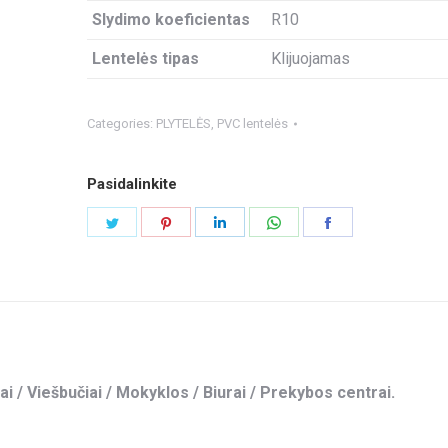
Slydimo koeficientas
R10
Lentelės tipas
Klijuojamas
Categories:
PLYTELĖS
,
PVC lentelės
Pasidalinkite
Share
Share
Share
Share
Share
on
on
on
on
on
Twitter
Pinterest
LinkedIn
WhatsApp
Facebook
ai / Viešbučiai / Mokyklos / Biurai / Prekybos centrai.