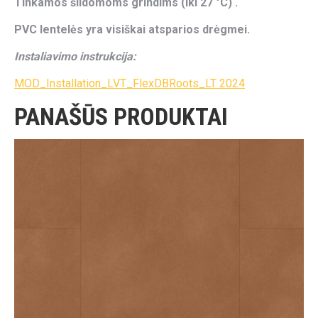
Tinkamos šildomoms grindims (iki 27 °C) .
PVC lentelės yra visiškai atsparios drėgmei.
Instaliavimo instrukcija:
MOD_Installation_LVT_FlexDBRoots_LT 2024
PANAŠŪS PRODUKTAI