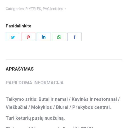
Categories:
PLYTELĖS
,
PVC lentelės
Pasidalinkite
Share
Share
Share
Share
Share
on
on
on
on
on
Twitter
Pinterest
LinkedIn
WhatsApp
Facebook
APRAŠYMAS
PAPILDOMA INFORMACIJA
Taikymo sritis: Butai ir namai / Kavinės ir restoranai /
Viešbučiai / Mokyklos / Biurai / Prekybos centrai.
Turi keturių pusių nuožulną.