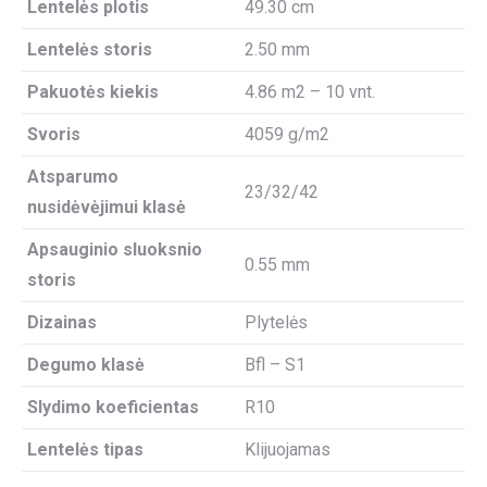
Lentelės plotis
49.30 cm
Lentelės storis
2.50 mm
Pakuotės kiekis
4.86 m2 – 10 vnt.
Svoris
4059 g/m2
Atsparumo
23/32/42
nusidėvėjimui klasė
Apsauginio sluoksnio
0.55 mm
storis
Dizainas
Plytelės
Degumo klasė
Bfl – S1
Slydimo koeficientas
R10
Lentelės tipas
Klijuojamas