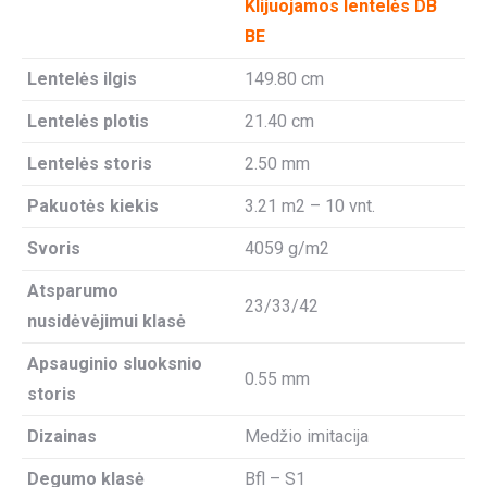
Klijuojamos lentelės DB
BE
Lentelės ilgis
149.80 cm
Lentelės plotis
21.40 cm
Lentelės storis
2.50 mm
Pakuotės kiekis
3.21 m2 – 10 vnt.
Svoris
4059 g/m2
Atsparumo
23/33/42
nusidėvėjimui klasė
Apsauginio sluoksnio
0.55 mm
storis
Dizainas
Medžio imitacija
Degumo klasė
Bfl – S1