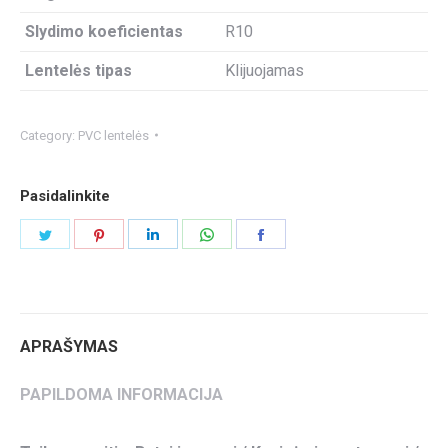
Slydimo koeficientas
R10
Lentelės tipas
Klijuojamas
Category:
PVC lentelės
Pasidalinkite
Share
Share
Share
Share
Share
on
on
on
on
on
Twitter
Pinterest
LinkedIn
WhatsApp
Facebook
APRAŠYMAS
PAPILDOMA INFORMACIJA