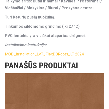
Taikymo sritis: Butai ir namai / Kavinės ir restoranai /
Viešbučiai / Mokyklos / Biurai / Prekybos centrai.
Turi keturių pusių nuožulną.
Tinkamos šildomoms grindims (iki 27 °C) .
PVC lentelės yra visiškai atsparios drėgmei.
Instaliavimo instrukcija:
MOD_Installation_LVT_FlexDBRoots_LT 2024
PANAŠŪS PRODUKTAI