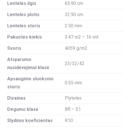
Lentelės ilgis
65.90 cm
Lentelės plotis
32.90 cm
Lentelės storis
2.50 mm
Pakuotės kiekis
3.47 m2 – 16 vnt.
Svoris
4059 g/m2
Atsparumo
23/32/42
nusidėvėjimui klasė
Apsauginio sluoksnio
0.55 mm
storis
Dizainas
Plytelės
Degumo klasė
Bfl – S1
Slydimo koeficientas
R10