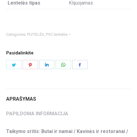
Lentelės tipas
Klijuojamas
Categories:
PLYTELĖS
,
PVC lentelės
Pasidalinkite
Share
Share
Share
Share
Share
on
on
on
on
on
Twitter
Pinterest
LinkedIn
WhatsApp
Facebook
APRAŠYMAS
PAPILDOMA INFORMACIJA
Taikymo sritis: Butai ir namai / Kavinės ir restoranai /