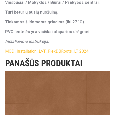
Viešbučiai / Mokyklos / Biurai / Prekybos centrai.
Turi keturių pusių nuožulną.
Tinkamos šildomoms grindims (iki 27 °C) .
PVC lentelės yra visiškai atsparios drėgmei.
Instaliavimo instrukcija:
MOD_Installation_LVT_FlexDBRoots_LT 2024
PANAŠŪS PRODUKTAI