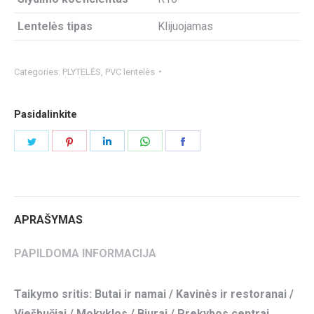
Lentelės tipas
Klijuojamas
Categories:
PLYTELĖS
,
PVC lentelės
Pasidalinkite
Share
Share
Share
Share
Share
on
on
on
on
on
Twitter
Pinterest
LinkedIn
WhatsApp
Facebook
APRAŠYMAS
PAPILDOMA INFORMACIJA
Taikymo sritis: Butai ir namai / Kavinės ir restoranai /
Viešbučiai / Mokyklos / Biurai / Prekybos centrai.