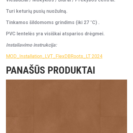
Turi keturių pusių nuožulną.
Tinkamos šildomoms grindims (iki 27 °C) .
PVC lentelės yra visiškai atsparios drėgmei.
Instaliavimo instrukcija:
MOD_Installation_LVT_FlexDBRoots_LT 2024
PANAŠŪS PRODUKTAI