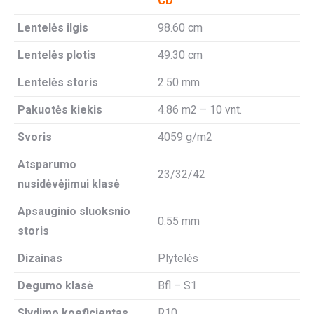
CD
Lentelės ilgis
98.60 cm
Lentelės plotis
49.30 cm
Lentelės storis
2.50 mm
Pakuotės kiekis
4.86 m2 – 10 vnt.
Svoris
4059 g/m2
Atsparumo
23/32/42
nusidėvėjimui klasė
Apsauginio sluoksnio
0.55 mm
storis
Dizainas
Plytelės
Degumo klasė
Bfl – S1
Slydimo koeficientas
R10