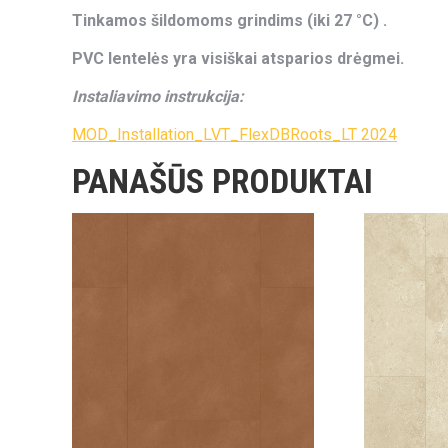
Tinkamos šildomoms grindims (iki 27 °C) .
PVC lentelės yra visiškai atsparios drėgmei.
Instaliavimo instrukcija:
MOD_Installation_LVT_FlexDBRoots_LT 2024
PANAŠŪS PRODUKTAI