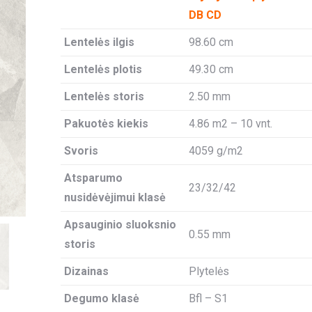
DB CD
Lentelės ilgis
98.60 cm
Lentelės plotis
49.30 cm
Lentelės storis
2.50 mm
Pakuotės kiekis
4.86 m2 – 10 vnt.
Svoris
4059 g/m2
Atsparumo
23/32/42
nusidėvėjimui klasė
Apsauginio sluoksnio
0.55 mm
storis
Dizainas
Plytelės
Degumo klasė
Bfl – S1