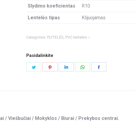
Slydimo koeficientas
R10
Lentelės tipas
Klijuojamas
Categories:
PLYTELĖS
,
PVC lentelės
Pasidalinkite
Share
Share
Share
Share
Share
on
on
on
on
on
Twitter
Pinterest
LinkedIn
WhatsApp
Facebook
ai / Viešbučiai / Mokyklos / Biurai / Prekybos centrai.