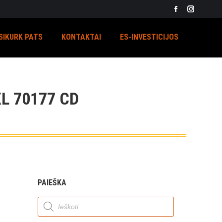
Facebook
Instagra
page
page
SIKURK PATS
KONTAKTAI
ES-INVESTICIJOS
opens
opens
in
in
new
new
window
window
L 70177 CD
PAIEŠKA
Products
search