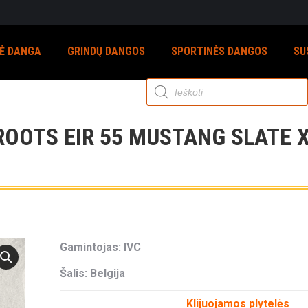
NĖ DANGA
GRINDŲ DANGOS
SPORTINĖS DANGOS
SU
Products
search
OOTS EIR 55 MUSTANG SLATE X
Gamintojas: IVC
Šalis: Belgija
Klijuojamos plytelės