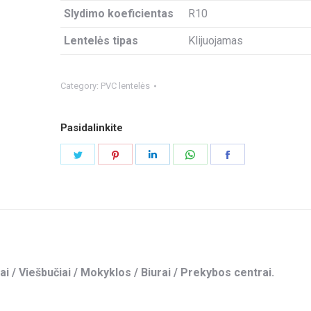
Slydimo koeficientas
R10
Lentelės tipas
Klijuojamas
Category:
PVC lentelės
Pasidalinkite
Share
Share
Share
Share
Share
on
on
on
on
on
Twitter
Pinterest
LinkedIn
WhatsApp
Facebook
ai / Viešbučiai / Mokyklos / Biurai / Prekybos centrai.