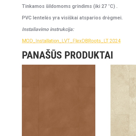
Tinkamos šildomoms grindims (iki 27 °C) .
PVC lentelės yra visiškai atsparios drėgmei.
Instaliavimo instrukcija:
MOD_Installation_LVT_FlexDBRoots_LT 2024
PANAŠŪS PRODUKTAI