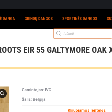
NĖ DANGA
GRINDŲ DANGOS
SPORTINĖS DANGOS
SU
Products
search
OOTS EIR 55 GALTYMORE OAK X
Gamintojas: IVC
Šalis: Belgija
Klijuojamos lentelės