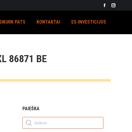
Facebook
Instagra
page
page
SIKURK PATS
KONTAKTAI
ES-INVESTICIJOS
opens
opens
in
in
new
new
window
window
L 86871 BE
PAIEŠKA
Products
search