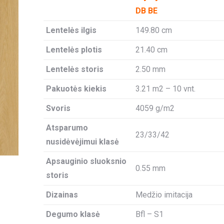
DB BE
Lentelės ilgis
149.80 cm
Lentelės plotis
21.40 cm
Lentelės storis
2.50 mm
Pakuotės kiekis
3.21 m2 – 10 vnt.
Svoris
4059 g/m2
Atsparumo
23/33/42
nusidėvėjimui klasė
Apsauginio sluoksnio
0.55 mm
storis
Dizainas
Medžio imitacija
Degumo klasė
Bfl – S1