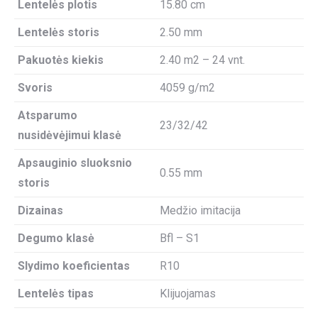
Lentelės plotis
15.80 cm
Lentelės storis
2.50 mm
Pakuotės kiekis
2.40 m2 – 24 vnt.
Svoris
4059 g/m2
Atsparumo
23/32/42
nusidėvėjimui klasė
Apsauginio sluoksnio
0.55 mm
storis
Dizainas
Medžio imitacija
Degumo klasė
Bfl – S1
Slydimo koeficientas
R10
Lentelės tipas
Klijuojamas