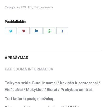
Categories:
EGLUTĖ
,
PVC lentelės
Pasidalinkite
Share
Share
Share
Share
Share
on
on
on
on
on
Twitter
Pinterest
LinkedIn
WhatsApp
Facebook
APRAŠYMAS
PAPILDOMA INFORMACIJA
Taikymo sritis: Butai ir namai / Kavinės ir restoranai /
Viešbučiai / Mokyklos / Biurai / Prekybos centrai.
Turi keturių pusių nuožulną.