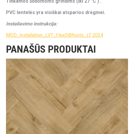
Tinkamos šildomoms grindims (iki 27 °C ) .
PVC lentelės yra visiškai atsparios drėgmei.
Instaliavimo instrukcija:
MOD_Installation_LVT_FlexDBRoots_LT 2024
PANAŠŪS PRODUKTAI