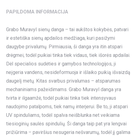
PAPILDOMA INFORMACIJA
Grabo Muravyl sienų danga – tai aukštos kokybės, patvari
ir estetiška sienų apdailos medžiaga, kuri pasižymi
daugybe privalumų. Pirmiausia, ši danga yra itin atspari
drėgmei, todėl puikiai tinka tiek vidaus, tiek išorės apdailai.
Dėl specialios sudėties ir gamybos technologijos, ji
neįgeria vandens, nesideformuoja ir išlaiko puikią išvaizdą
daugelį metų. Kitas svarbus privalumas – atsparumas
mechaniniams pažeidimams. Grabo Muravyl danga yra
tvirta ir ilgaamžė, todėl puikiai tinka tiek intensyvaus
naudojimo patalpoms, tiek namų interjerui. Be to, ji atspari
UV spinduliams, todėl spalva neišblunka net veikiama
tiesioginių saulės spindulių. Ši danga taip pat yra lengvai
prižiūrima – paviršius nesugeria nešvarumų, todėl jį galima