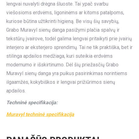
lengvai nuvalyti drėgna šluoste. Tai ypač svarbu
viešosioms erdvėms, ligoninėms ar kitoms patalpoms,
kuriose būtina užtikrinti higieną. Be visų šių savybių,
Grabo Muravyl sienų danga pasižymi plačia spalvų ir
tekstūrų įvairove, todėl galima lengvai pritaikyti prie įvairių
interjero ar eksterjero sprendimų. Tai ne tik praktiška, bet ir
stilinga apdailos medžiaga, kuri suteikia erdvėms
modernumo ir išskirtinumo. Dėl šių priežasčių Grabo
Muravyl sienų danga yra puikus pasirinkimas norintiems
ilgaamžės, kokybiškos ir lengvai prižiūrimos sienų
apdailos.
Techninė specifikacija:
Muravyl techninė specifikacija