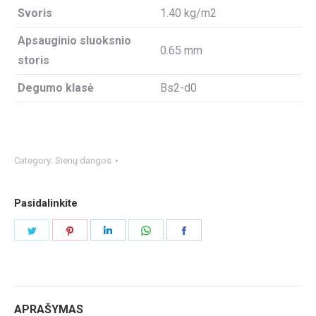
Svoris
1.40 kg/m2
Apsauginio sluoksnio
0.65 mm
storis
Degumo klasė
Bs2-d0
Category:
Sienų dangos
Pasidalinkite
Share
Share
Share
Share
Share
on
on
on
on
on
Twitter
Pinterest
LinkedIn
WhatsApp
Facebook
APRAŠYMAS