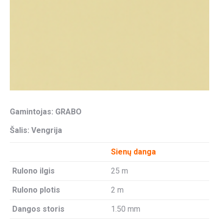
Gamintojas: GRABO
Šalis: Vengrija
Sienų danga
Rulono ilgis
25 m
Rulono plotis
2 m
Dangos storis
1.50 mm