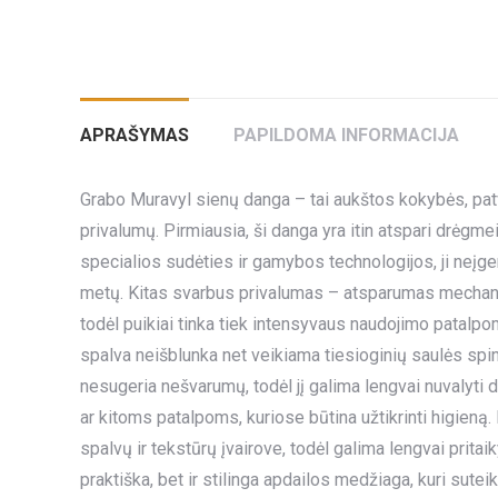
APRAŠYMAS
PAPILDOMA INFORMACIJA
Grabo Muravyl sienų danga – tai aukštos kokybės, pat
privalumų. Pirmiausia, ši danga yra itin atspari drėgmei,
specialios sudėties ir gamybos technologijos, ji neįge
metų. Kitas svarbus privalumas – atsparumas mechani
todėl puikiai tinka tiek intensyvaus naudojimo patalpoms
spalva neišblunka net veikiama tiesioginių saulės spind
nesugeria nešvarumų, todėl jį galima lengvai nuvalyti
ar kitoms patalpoms, kuriose būtina užtikrinti higieną
spalvų ir tekstūrų įvairove, todėl galima lengvai pritaiky
praktiška, bet ir stilinga apdailos medžiaga, kuri sut