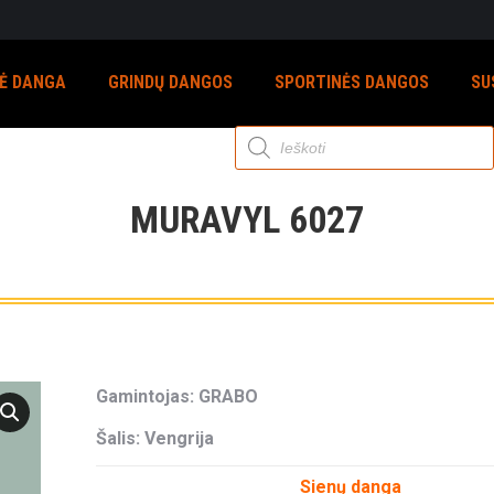
NĖ DANGA
GRINDŲ DANGOS
SPORTINĖS DANGOS
SU
Products
search
MURAVYL 6027
Gamintojas: GRABO
Šalis: Vengrija
Sienų danga