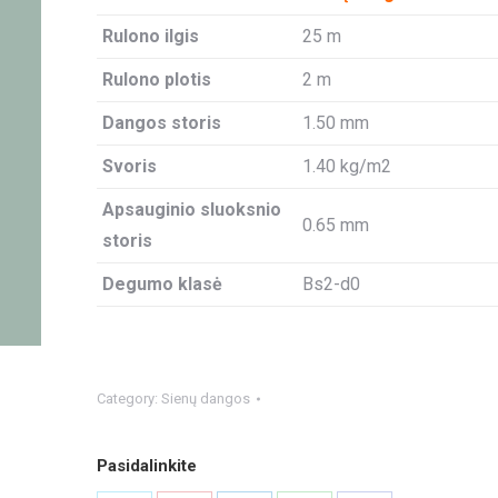
Rulono ilgis
25 m
Rulono plotis
2 m
Dangos storis
1.50 mm
Svoris
1.40 kg/m2
Apsauginio sluoksnio
0.65 mm
storis
Degumo klasė
Bs2-d0
Category:
Sienų dangos
Pasidalinkite