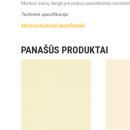
Muravyl sienų danga yra puikus pasirinkimas norintiem
Techninė specifikacija:
Muravyl techninė specifikacija
PANAŠŪS PRODUKTAI