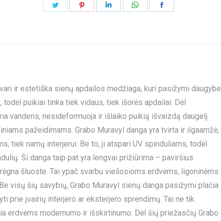
Share
Share
Share
Share
Share
on
on
on
on
on
Twitter
Pinterest
LinkedIn
WhatsApp
Facebook
vari ir estetiška sienų apdailos medžiaga, kuri pasižymi daugybe
 todėl puikiai tinka tiek vidaus, tiek išorės apdailai. Dėl
ria vandens, nesideformuoja ir išlaiko puikią išvaizdą daugelį
niams pažeidimams. Grabo Muravyl danga yra tvirta ir ilgaamžė,
, tiek namų interjerui. Be to, ji atspari UV spinduliams, todėl
ulių. Ši danga taip pat yra lengvai prižiūrima – paviršius
 drėgna šluoste. Tai ypač svarbu viešosioms erdvėms, ligoninėms
. Be visų šių savybių, Grabo Muravyl sienų danga pasižymi plačia
ti prie įvairių interjero ar eksterjero sprendimų. Tai ne tik
eikia erdvėms modernumo ir išskirtinumo. Dėl šių priežasčių Grabo