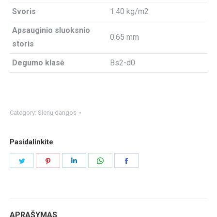
Svoris
1.40 kg/m2
Apsauginio sluoksnio
0.65 mm
storis
Degumo klasė
Bs2-d0
Category:
Sienų dangos
Pasidalinkite
Share
Share
Share
Share
Share
on
on
on
on
on
Twitter
Pinterest
LinkedIn
WhatsApp
Facebook
APRAŠYMAS