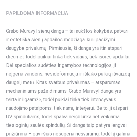
PAPILDOMA INFORMACIJA
Grabo Muravyl sienų danga – tai aukštos kokybės, patvari
ir estetiška sienų apdailos medžiaga, kuri pasižymi
daugybe privalumų. Pirmiausia, ši danga yra itin atspari
drėgmei, todėl puikiai tinka tiek vidaus, tiek išorės apdailai.
Dėl specialios sudėties ir gamybos technologijos, ji
neįgeria vandens, nesideformuoja ir išlaiko puikią išvaizdą
daugelį metų. Kitas svarbus privalumas – atsparumas
mechaniniams pažeidimams. Grabo Muravyl danga yra
tvirta ir ilgaamžė, todėl puikiai tinka tiek intensyvaus
naudojimo patalpoms, tiek namų interjerui. Be to, ji atspari
UV spinduliams, todėl spalva neišblunka net veikiama
tiesioginių saulės spindulių. Ši danga taip pat yra lengvai
prižiūrima – paviršius nesugeria nešvarumų, todėl jį galima