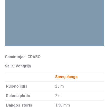
Gamintojas: GRABO
Šalis: Vengrija
Sienų danga
Rulono ilgis
25 m
Rulono plotis
2 m
Dangos storis
1.50 mm