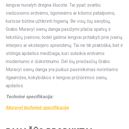
lengvai nuvalyti drėgna šluoste. Tai ypač svarbu
viešosioms erdvėms, ligoninėms ar kitoms patalpoms,
kuriose būtina užtikrinti higieną. Be visų šių savybių,
Grabo Muravyl sienų danga pasižymi plačia spalvų ir
tekstūrų įvairove, todėl galima lengvai pritaikyti prie įvairių
interjero ar eksterjero sprendimų. Tai ne tik praktiška, bet ir
stilinga apdailos medžiaga, kuri suteikia erdvėms
modernumo ir išskirtinumo. Dėl šių priežasčių Grabo
Muravyl sienų danga yra puikus pasirinkimas norintiems
ilgaamžės, kokybiškos ir lengvai prižiūrimos sienų
apdailos.
Techninė specifikacija:
Muravyl techninė specifikacija