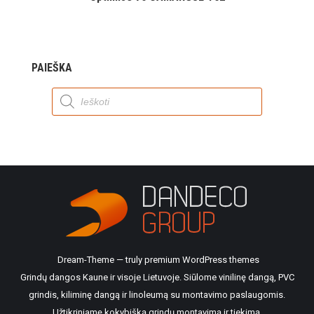
PAIEŠKA
Products
search
Dream-Theme — truly
premium WordPress themes
Grindų dangos Kaune ir visoje Lietuvoje. Siūlome vinilinę dangą, PVC
grindis, kiliminę dangą ir linoleumą su montavimo paslaugomis.
Užtikriniamę kokybišką grindų montavimą ir tiekimą.