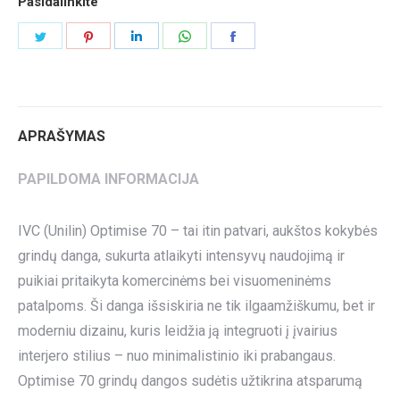
Pasidalinkite
Share
Share
Share
Share
Share
on
on
on
on
on
Twitter
Pinterest
LinkedIn
WhatsApp
Facebook
APRAŠYMAS
PAPILDOMA INFORMACIJA
IVC (Unilin) Optimise 70 – tai itin patvari, aukštos kokybės
grindų danga, sukurta atlaikyti intensyvų naudojimą ir
puikiai pritaikyta komercinėms bei visuomeninėms
patalpoms. Ši danga išsiskiria ne tik ilgaamžiškumu, bet ir
moderniu dizainu, kuris leidžia ją integruoti į įvairius
interjero stilius – nuo minimalistinio iki prabangaus.
Optimise 70 grindų dangos sudėtis užtikrina atsparumą