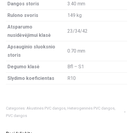
Dangos storis
3.40 mm
Rulono svoris
149 kg
Atsparumo
23/34/42
nusidėvėjimui klasė
Apsauginio sluoksnio
0.70 mm
storis
Degumo klasė
Bfl – S1
Slydimo koeficientas
R10
Categories:
Akustinės PVC dangos
,
Heterogeninės PVC dangos
,
PVC dangos