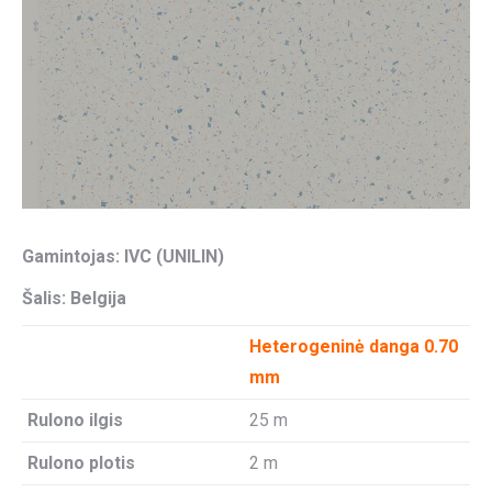
Gamintojas: IVC (UNILIN)
Šalis: Belgija
Heterogeninė danga 0.70
mm
Rulono ilgis
25 m
Rulono plotis
2 m