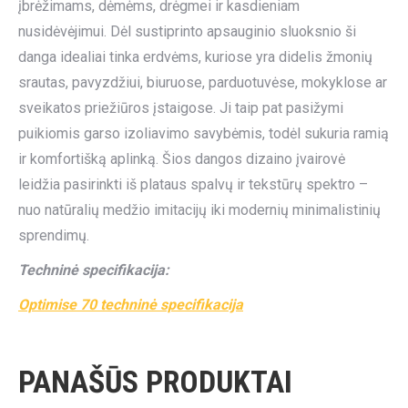
įbrėžimams, dėmėms, drėgmei ir kasdieniam
nusidėvėjimui. Dėl sustiprinto apsauginio sluoksnio ši
danga idealiai tinka erdvėms, kuriose yra didelis žmonių
srautas, pavyzdžiui, biuruose, parduotuvėse, mokyklose ar
sveikatos priežiūros įstaigose. Ji taip pat pasižymi
puikiomis garso izoliavimo savybėmis, todėl sukuria ramią
ir komfortišką aplinką. Šios dangos dizaino įvairovė
leidžia pasirinkti iš plataus spalvų ir tekstūrų spektro –
nuo natūralių medžio imitacijų iki modernių minimalistinių
sprendimų.
Techninė specifikacija:
Optimise 70 techninė specifikacija
PANAŠŪS PRODUKTAI