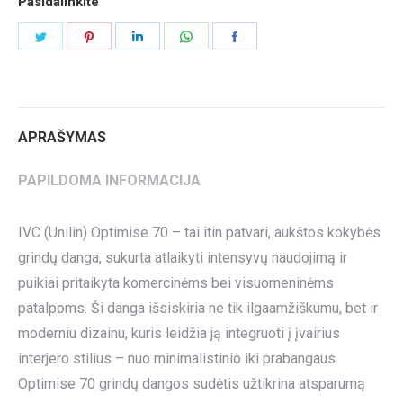
Pasidalinkite
Share
Share
Share
Share
Share
on
on
on
on
on
Twitter
Pinterest
LinkedIn
WhatsApp
Facebook
APRAŠYMAS
PAPILDOMA INFORMACIJA
IVC (Unilin) Optimise 70 – tai itin patvari, aukštos kokybės
grindų danga, sukurta atlaikyti intensyvų naudojimą ir
puikiai pritaikyta komercinėms bei visuomeninėms
patalpoms. Ši danga išsiskiria ne tik ilgaamžiškumu, bet ir
moderniu dizainu, kuris leidžia ją integruoti į įvairius
interjero stilius – nuo minimalistinio iki prabangaus.
Optimise 70 grindų dangos sudėtis užtikrina atsparumą