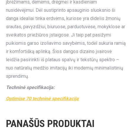
įbrėžimams, dėmėms, drėgmei ir kasdieniam
nusidėvėjimui. Dėl sustiprinto apsauginio sluoksnio ši
danga idealiai tinka erdvėms, kuriose yra didelis žmonių
srautas, pavyzdžiui, biuruose, parduotuvėse, mokyklose ar
sveikatos priežiūros įstaigose. Ji taip pat pasižymi
puikiomis garso izoliavimo savybėmis, todėl sukuria ramią
ir komfortišką aplinką. Šios dangos dizaino įvairovė
leidžia pasirinkti iš plataus spalvų ir tekstūrų spektro –
nuo natūralių medžio imitacijų iki modernių minimalistinių
sprendimų.
Techninė specifikacija:
Optimise 70 techninė specifikacija
PANAŠŪS PRODUKTAI