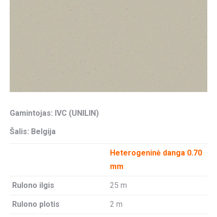
Gamintojas: IVC (UNILIN)
Šalis: Belgija
Heterogeninė danga 0.70
mm
Rulono ilgis
25 m
Rulono plotis
2 m