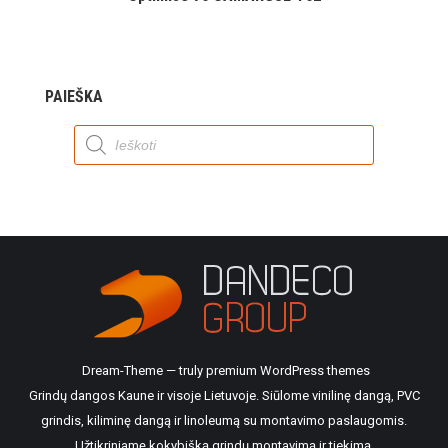
PAIEŠKA
Products
search
Dream-Theme — truly
premium WordPress themes
Grindų dangos Kaune ir visoje Lietuvoje. Siūlome vinilinę dangą, PVC
grindis, kiliminę dangą ir linoleumą su montavimo paslaugomis.
Užtikriniamę kokybišką grindų montavimą ir tiekimą.