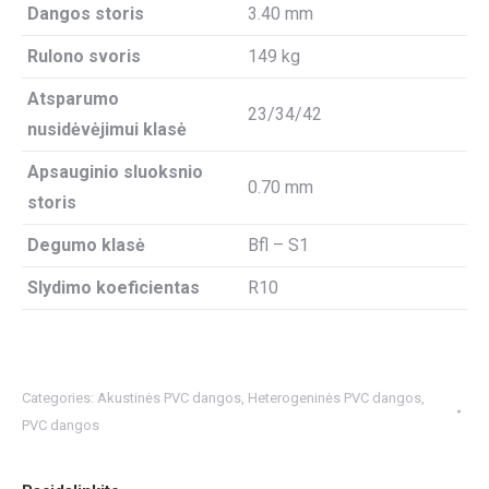
Dangos storis
3.40 mm
Rulono svoris
149 kg
Atsparumo
23/34/42
nusidėvėjimui klasė
Apsauginio sluoksnio
0.70 mm
storis
Degumo klasė
Bfl – S1
Slydimo koeficientas
R10
Categories:
Akustinės PVC dangos
,
Heterogeninės PVC dangos
,
PVC dangos