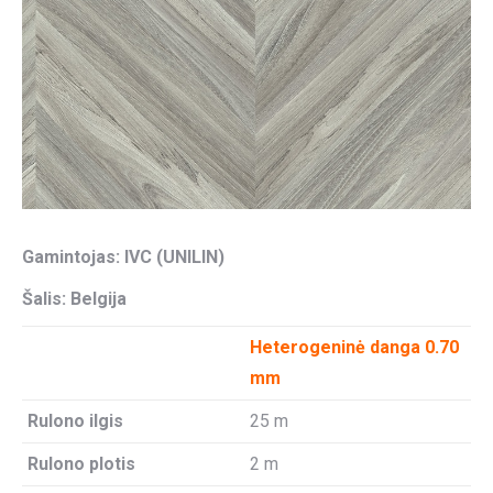
Gamintojas: IVC (UNILIN)
Šalis: Belgija
Heterogeninė danga 0.70
mm
Rulono ilgis
25 m
Rulono plotis
2 m