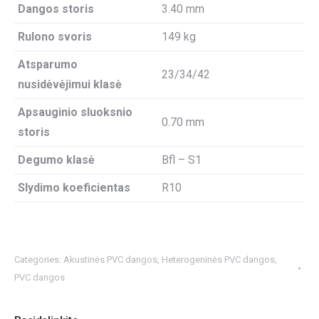
Dangos storis
3.40 mm
Rulono svoris
149 kg
Atsparumo
23/34/42
nusidėvėjimui klasė
Apsauginio sluoksnio
0.70 mm
storis
Degumo klasė
Bfl – S1
Slydimo koeficientas
R10
Categories:
Akustinės PVC dangos
,
Heterogeninės PVC dangos
,
PVC dangos