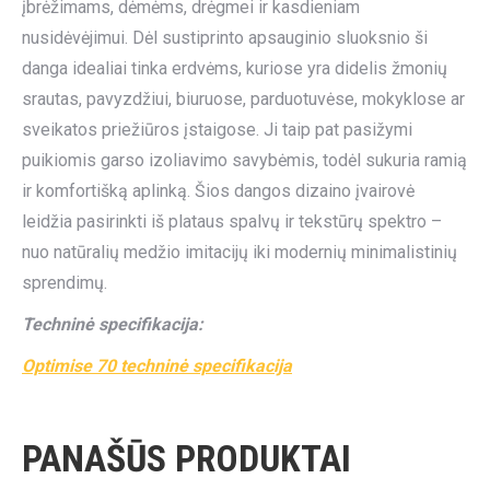
įbrėžimams, dėmėms, drėgmei ir kasdieniam
nusidėvėjimui. Dėl sustiprinto apsauginio sluoksnio ši
danga idealiai tinka erdvėms, kuriose yra didelis žmonių
srautas, pavyzdžiui, biuruose, parduotuvėse, mokyklose ar
sveikatos priežiūros įstaigose. Ji taip pat pasižymi
puikiomis garso izoliavimo savybėmis, todėl sukuria ramią
ir komfortišką aplinką. Šios dangos dizaino įvairovė
leidžia pasirinkti iš plataus spalvų ir tekstūrų spektro –
nuo natūralių medžio imitacijų iki modernių minimalistinių
sprendimų.
Techninė specifikacija:
Optimise 70 techninė specifikacija
PANAŠŪS PRODUKTAI