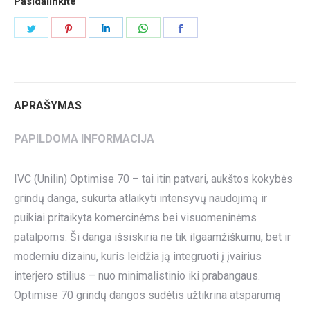
Pasidalinkite
Share
Share
Share
Share
Share
on
on
on
on
on
Twitter
Pinterest
LinkedIn
WhatsApp
Facebook
APRAŠYMAS
PAPILDOMA INFORMACIJA
IVC (Unilin) Optimise 70 – tai itin patvari, aukštos kokybės
grindų danga, sukurta atlaikyti intensyvų naudojimą ir
puikiai pritaikyta komercinėms bei visuomeninėms
patalpoms. Ši danga išsiskiria ne tik ilgaamžiškumu, bet ir
moderniu dizainu, kuris leidžia ją integruoti į įvairius
interjero stilius – nuo minimalistinio iki prabangaus.
Optimise 70 grindų dangos sudėtis užtikrina atsparumą