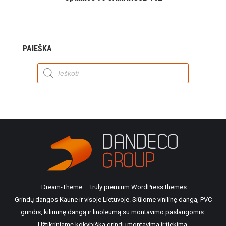
PAIEŠKA
Products
search
Dream-Theme — truly
premium WordPress themes
Grindų dangos Kaune ir visoje Lietuvoje. Siūlome vinilinę dangą, PVC
grindis, kiliminę dangą ir linoleumą su montavimo paslaugomis.
Užtikriniamę kokybišką grindų montavimą ir tiekimą.