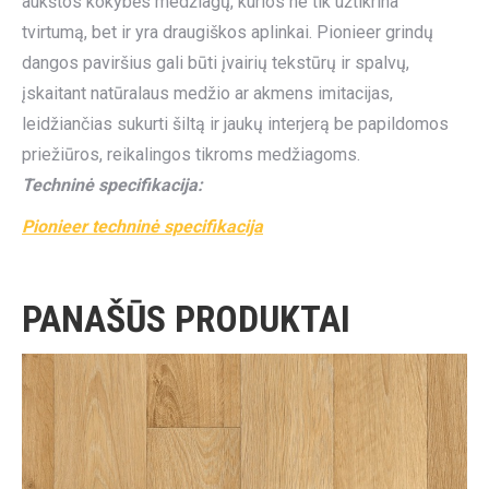
aukštos kokybės medžiagų, kurios ne tik užtikrina
tvirtumą, bet ir yra draugiškos aplinkai. Pionieer grindų
dangos paviršius gali būti įvairių tekstūrų ir spalvų,
įskaitant natūralaus medžio ar akmens imitacijas,
leidžiančias sukurti šiltą ir jaukų interjerą be papildomos
priežiūros, reikalingos tikroms medžiagoms.
Techninė specifikacija:
Pionieer techninė specifikacija
PANAŠŪS PRODUKTAI