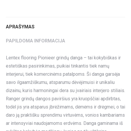
on
on
on
on
on
Twitter
Pinterest
LinkedIn
WhatsApp
Facebook
APRAŠYMAS
PAPILDOMA INFORMACIJA
Lentex flooring Pionieer grindų danga – tai kokybiškas ir
estetiškas pasirinkimas, puikiai tinkantis tiek namų
interjerui, tiek komercinėms patalpoms. Ši danga garsėja
savo ilgaamžiškumu, atsparumu dėvėjimuisi ir unikaliu
dizainu, kuris harmoningai dera su įvairiais interjero stiliais.
Ranger grindų dangos paviršius yra kruopščiai apdirbtas,
todėl jis yra atsparus įbrėžimams, dėmėms ir drėgmei, o tai
daro ją praktišku sprendimu virtuvėms, vonios kambariams
ar intensyviai naudojamoms erdvėms. Danga gaminama iš