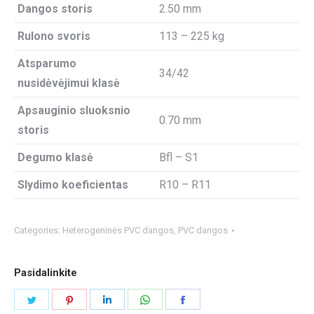
Dangos storis
2.50 mm
Rulono svoris
113 – 225 kg
Atsparumo
34/42
nusidėvėjimui klasė
Apsauginio sluoksnio
0.70 mm
storis
Degumo klasė
Bfl – S1
Slydimo koeficientas
R10 – R11
Categories:
Heterogeninės PVC dangos
,
PVC dangos
Pasidalinkite
Share
Share
Share
Share
Share