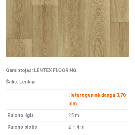
Gamintojas:
LENTEX FLOORING
Šalis: Lenkija
Heterogeninė danga 0.70
mm
Rulono ilgis
25 m
Rulono plotis
2 – 4 m