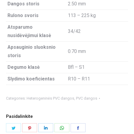
Dangos storis
2.50 mm
Rulono svoris
113 – 225 kg
Atsparumo
34/42
nusidėvėjimui klasė
Apsauginio sluoksnio
0.70 mm
storis
Degumo klasė
Bfl – S1
Slydimo koeficientas
R10 – R11
Categories:
Heterogeninės PVC dangos
,
PVC dangos
Pasidalinkite
Share
Share
Share
Share
Share