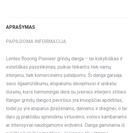
on
on
on
on
on
Twitter
Pinterest
LinkedIn
WhatsApp
Facebook
APRAŠYMAS
PAPILDOMA INFORMACIJA
Lentex flooring Pionieer grindų danga – tai kokybiškas ir
estetiškas pasirinkimas, puikiai tinkantis tiek namų
interjerui, tiek komercinėms patalpoms. Ši danga garsėja
savo ilgaamžiškumu, atsparumu dėvėjimuisi ir unikaliu
dizainu, kuris harmoningai dera su įvairiais interjero stiliais.
Ranger grindų dangos paviršius yra kruopščiai apdirbtas,
todėl jis yra atsparus įbrėžimams, dėmėms ir drėgmei, o tai
daro ją praktišku sprendimu virtuvėms, vonios kambariams
ar intensyviai naudojamoms erdvėms. Danga gaminama iš