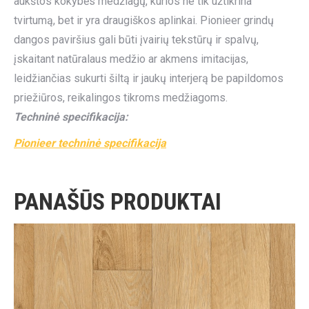
aukštos kokybės medžiagų, kurios ne tik užtikrina
tvirtumą, bet ir yra draugiškos aplinkai. Pionieer grindų
dangos paviršius gali būti įvairių tekstūrų ir spalvų,
įskaitant natūralaus medžio ar akmens imitacijas,
leidžiančias sukurti šiltą ir jaukų interjerą be papildomos
priežiūros, reikalingos tikroms medžiagoms.
Techninė specifikacija:
Pionieer techninė specifikacija
PANAŠŪS PRODUKTAI