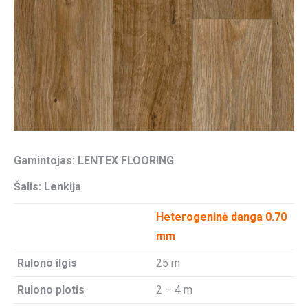
Gamintojas:
LENTEX FLOORING
Šalis: Lenkija
Heterogeninė danga 0.70
mm
Rulono ilgis
25 m
Rulono plotis
2 – 4 m