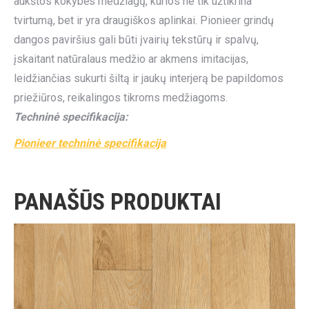
aukštos kokybės medžiagų, kurios ne tik užtikrina
tvirtumą, bet ir yra draugiškos aplinkai. Pionieer grindų
dangos paviršius gali būti įvairių tekstūrų ir spalvų,
įskaitant natūralaus medžio ar akmens imitacijas,
leidžiančias sukurti šiltą ir jaukų interjerą be papildomos
priežiūros, reikalingos tikroms medžiagoms.
Techninė specifikacija:
Pionieer techninė specifikacija
PANAŠŪS PRODUKTAI