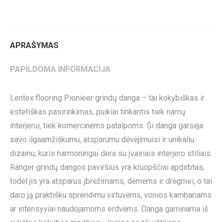
on
on
on
on
on
Twitter
Pinterest
LinkedIn
WhatsApp
Facebook
APRAŠYMAS
PAPILDOMA INFORMACIJA
Lentex flooring Pionieer grindų danga – tai kokybiškas ir
estetiškas pasirinkimas, puikiai tinkantis tiek namų
interjerui, tiek komercinėms patalpoms. Ši danga garsėja
savo ilgaamžiškumu, atsparumu dėvėjimuisi ir unikaliu
dizainu, kuris harmoningai dera su įvairiais interjero stiliais.
Ranger grindų dangos paviršius yra kruopščiai apdirbtas,
todėl jis yra atsparus įbrėžimams, dėmėms ir drėgmei, o tai
daro ją praktišku sprendimu virtuvėms, vonios kambariams
ar intensyviai naudojamoms erdvėms. Danga gaminama iš