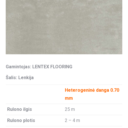
Gamintojas:
LENTEX FLOORING
Šalis: Lenkija
Heterogeninė danga 0.70
mm
Rulono ilgis
25 m
Rulono plotis
2 – 4 m