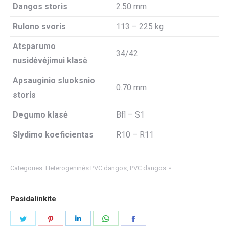
Dangos storis
2.50 mm
Rulono svoris
113 – 225 kg
Atsparumo
34/42
nusidėvėjimui klasė
Apsauginio sluoksnio
0.70 mm
storis
Degumo klasė
Bfl – S1
Slydimo koeficientas
R10 – R11
Categories:
Heterogeninės PVC dangos
,
PVC dangos
Pasidalinkite
Share
Share
Share
Share
Share