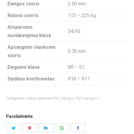
Dangos storis
2.50 mm
Rulono svoris
113 – 225 kg
Atsparumo
34/42
nusidėvėjimui klasė
Apsauginio sluoksnio
0.70 mm
storis
Degumo klasė
Bfl – S1
Slydimo koeficientas
R10 – R11
Categories:
Heterogeninės PVC dangos
,
PVC dangos
Pasidalinkite
Share
Share
Share
Share
Share