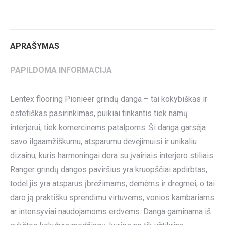
on
on
on
on
on
Twitter
Pinterest
LinkedIn
WhatsApp
Facebook
APRAŠYMAS
PAPILDOMA INFORMACIJA
Lentex flooring Pionieer grindų danga – tai kokybiškas ir
estetiškas pasirinkimas, puikiai tinkantis tiek namų
interjerui, tiek komercinėms patalpoms. Ši danga garsėja
savo ilgaamžiškumu, atsparumu dėvėjimuisi ir unikaliu
dizainu, kuris harmoningai dera su įvairiais interjero stiliais.
Ranger grindų dangos paviršius yra kruopščiai apdirbtas,
todėl jis yra atsparus įbrėžimams, dėmėms ir drėgmei, o tai
daro ją praktišku sprendimu virtuvėms, vonios kambariams
ar intensyviai naudojamoms erdvėms. Danga gaminama iš