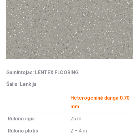
Gamintojas:
LENTEX FLOORING
Šalis: Lenkija
Heterogeninė danga 0.70
mm
Rulono ilgis
25 m
Rulono plotis
2 – 4 m