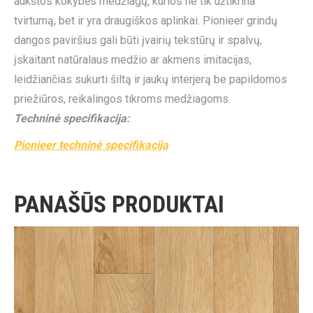
aukštos kokybės medžiagų, kurios ne tik užtikrina
tvirtumą, bet ir yra draugiškos aplinkai. Pionieer grindų
dangos paviršius gali būti įvairių tekstūrų ir spalvų,
įskaitant natūralaus medžio ar akmens imitacijas,
leidžiančias sukurti šiltą ir jaukų interjerą be papildomos
priežiūros, reikalingos tikroms medžiagoms.
Techninė specifikacija:
Pionieer techninė specifikacija
PANAŠŪS PRODUKTAI