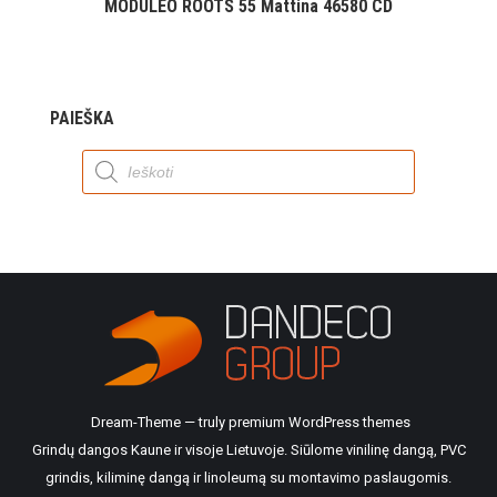
MODULEO ROOTS 55 Mattina 46580 CD
PAIEŠKA
Products
search
Dream-Theme — truly
premium WordPress themes
Grindų dangos Kaune ir visoje Lietuvoje. Siūlome vinilinę dangą, PVC
grindis, kiliminę dangą ir linoleumą su montavimo paslaugomis.