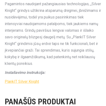
Pagamintos naudojant pažangiausias technologijas, „Silver
Knight“ grindys užtikrina atsparumą drėgmei, įbrėžimams ir
nusidėvėjimui, todėl yra puikus pasirinkimas tiek
intensyviai naudojamoms patalpoms, tiek jaukiems namų
interjerams. Grindų paviršius lengvai valomas ir išlaiko
savo originalų blizgesį daugelį metų. Su „PlankIT Silver
Knight“ grindimis jūsų erdvė taps ne tik funkcionali, bet ir
įkvepiančiai graži. Tai sprendimas, kuris sujungia stilių,
kokybę ir ilgaamžiškumą, kad patenkintų net reikliausių
klientų poreikius.
Instaliavimo instrukcija:
PlankIT Silver Knight
PANAŠŪS PRODUKTAI