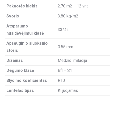
Pakuotės kiekis
2.70 m2 – 12 vnt.
Svoris
3.80 kg/m2
Atsparumo
33/42
nusidėvėjimui klasė
Apsauginio sluoksnio
0.55 mm
storis
Dizainas
Medžio imitacija
Degumo klasė
Bfl – S1
Slydimo koeficientas
R10
Lentelės tipas
Klijuojamas