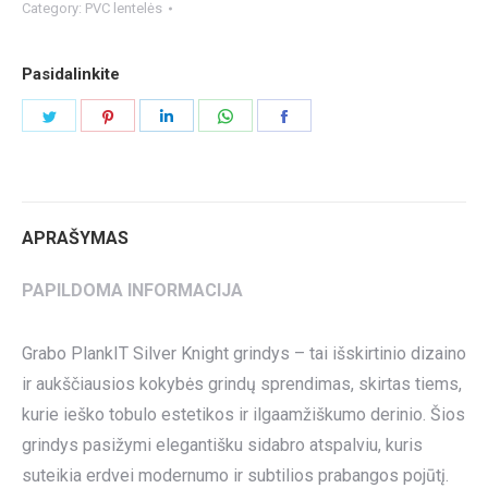
Category:
PVC lentelės
Pasidalinkite
Share
Share
Share
Share
Share
on
on
on
on
on
Twitter
Pinterest
LinkedIn
WhatsApp
Facebook
APRAŠYMAS
PAPILDOMA INFORMACIJA
Grabo PlankIT Silver Knight grindys – tai išskirtinio dizaino
ir aukščiausios kokybės grindų sprendimas, skirtas tiems,
kurie ieško tobulo estetikos ir ilgaamžiškumo derinio. Šios
grindys pasižymi elegantišku sidabro atspalviu, kuris
suteikia erdvei modernumo ir subtilios prabangos pojūtį.