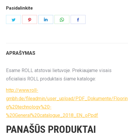
Pasidalinkite
Share
Share
Share
Share
Share
on
on
on
on
on
Twitter
Pinterest
LinkedIn
WhatsApp
Facebook
APRAŠYMAS
Esame ROLL atstovai lietuvoje. Prekiaujame visais
oficialiais ROLL produktais šiame kataloge:
http://www.roll-
gmbh.de/fileadmin/user_upload/PDF_Dokumente/Floorin
g%20technology%20-
%20General%20catalogue_2018_EN_oP.pdf
PANAŠŪS PRODUKTAI