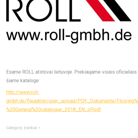
Esame ROLL atstovai lietuvoje. Prekiaujame visais oficialiai
šiame kataloge:
http://www.roll-
gmbh.de/fileadmin/user_upload/PDF_Dokumente/Flooring
%20General%20catalogue_2018_EN_oP.pdf
Category:
Įrankiai