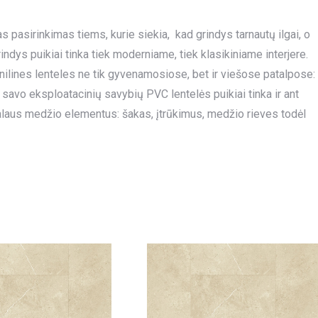
kas pasirinkimas tiems, kurie siekia, kad grindys tarnautų ilgai, o
indys puikiai tinka tiek moderniame, tiek klasikiniame interjere.
nilines lenteles ne tik gyvenamosiose, bet ir viešose patalpose:
 savo eksploatacinių savybių PVC lentelės puikiai tinka ir ant
alaus medžio elementus: šakas, įtrūkimus, medžio rieves todėl