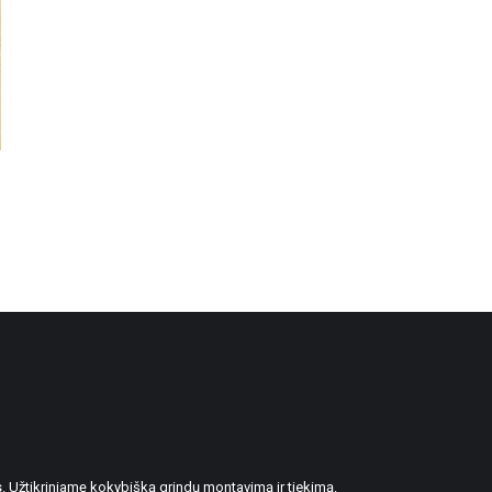
. Užtikriniamę kokybišką grindų montavimą ir tiekimą.