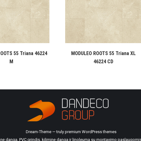
OOTS 55 Triana 46224
MODULEO ROOTS 55 Triana XL
M
46224 CD
Dream-Theme — truly
premium WordPress themes
ilinę dangą, PVC grindis, kiliminę dangą ir linoleumą su montavimo paslaugomis