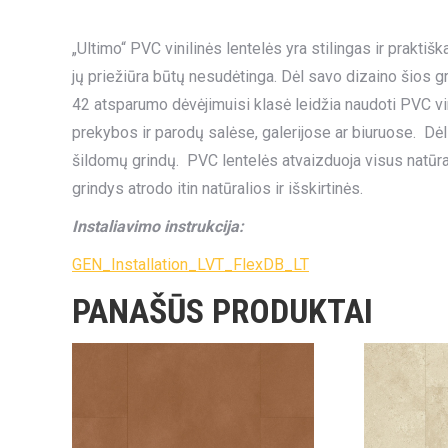
„Ultimo“ PVC vinilinės lentelės yra stilingas ir praktiš
jų priežiūra būtų nesudėtinga. Dėl savo dizaino šios gr
42 atsparumo dėvėjimuisi klasė leidžia naudoti PVC vi
prekybos ir parodų salėse, galerijose ar biuruose. Dėl
šildomų grindų. PVC lentelės atvaizduoja visus natūr
grindys atrodo itin natūralios ir išskirtinės.
Instaliavimo instrukcija:
GEN_Installation_LVT_FlexDB_LT
PANAŠŪS PRODUKTAI