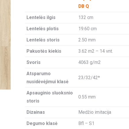
DB Q
Lentelės ilgis
132 cm
Lentelės plotis
19.60 cm
Lentelės storis
2.50 mm
Pakuotės kiekis
3.62 m2 – 14 vnt.
Svoris
4063 g/m2
Atsparumo
23/32/42*
nusidėvėjimui klasė
Apsauginio sluoksnio
0.55 mm
storis
Dizainas
Medžio imitacija
Degumo klasė
Bfl – S1