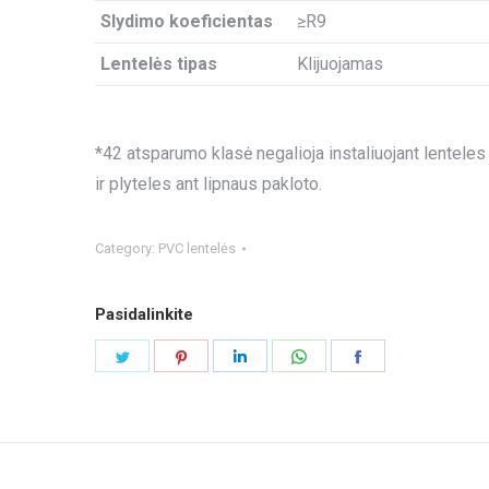
Slydimo koeficientas
≥R9
Lentelės tipas
Klijuojamas
*42 atsparumo klasė negalioja instaliuojant lenteles
ir plyteles ant lipnaus pakloto.
Category:
PVC lentelės
Pasidalinkite
Share
Share
Share
Share
Share
on
on
on
on
on
Twitter
Pinterest
LinkedIn
WhatsApp
Facebook