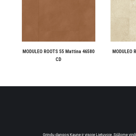
MODULEO ROOTS 55 Mattina 46580
MODULEO R
CD
Grindų dangos Kaune ir visoje Lietuvoje. Siūlome vin