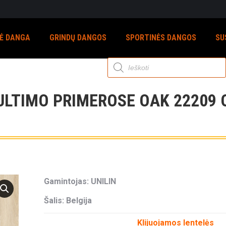
NĖ DANGA
GRINDŲ DANGOS
SPORTINĖS DANGOS
SU
Products
search
ULTIMO PRIMEROSE OAK 22209 
Gamintojas: UNILIN
Šalis: Belgija
Klijuojamos lentelės