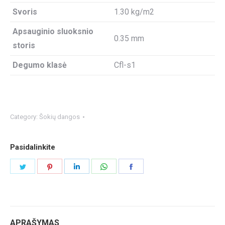
Svoris
1.30 kg/m2
Apsauginio sluoksnio
0.35 mm
storis
Degumo klasė
Cfl-s1
Category:
Šokių dangos
Pasidalinkite
Share
Share
Share
Share
Share
on
on
on
on
on
Twitter
Pinterest
LinkedIn
WhatsApp
Facebook
APRAŠYMAS