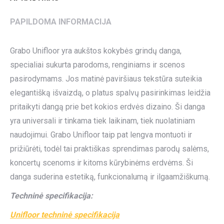
PAPILDOMA INFORMACIJA
Grabo Unifloor yra aukštos kokybės grindų danga,
specialiai sukurta parodoms, renginiams ir scenos
pasirodymams. Jos matinė paviršiaus tekstūra suteikia
elegantišką išvaizdą, o platus spalvų pasirinkimas leidžia
pritaikyti dangą prie bet kokios erdvės dizaino. Ši danga
yra universali ir tinkama tiek laikinam, tiek nuolatiniam
naudojimui. Grabo Unifloor taip pat lengva montuoti ir
prižiūrėti, todėl tai praktiškas sprendimas parodų salėms,
koncertų scenoms ir kitoms kūrybinėms erdvėms. Ši
danga suderina estetiką, funkcionalumą ir ilgaamžiškumą.
Techninė specifikacija:
Unifloor techninė specifikacija