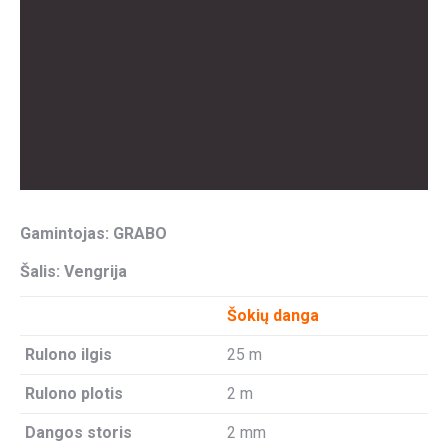
Gamintojas: GRABO
Šalis: Vengrija
Šokių danga
Rulono ilgis
25 m
Rulono plotis
2 m
Dangos storis
2 mm