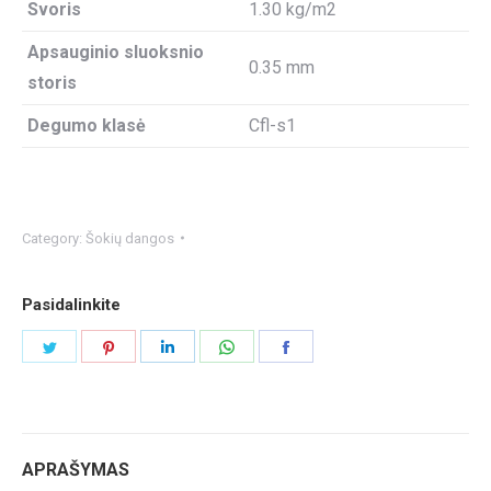
Svoris
1.30 kg/m2
Apsauginio sluoksnio
0.35 mm
storis
Degumo klasė
Cfl-s1
Category:
Šokių dangos
Pasidalinkite
Share
Share
Share
Share
Share
on
on
on
on
on
Twitter
Pinterest
LinkedIn
WhatsApp
Facebook
APRAŠYMAS