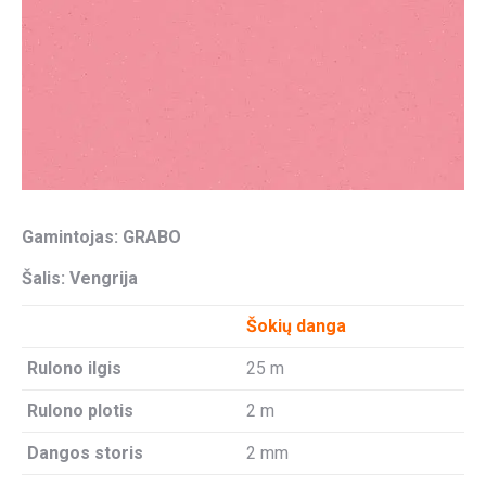
Gamintojas: GRABO
Šalis: Vengrija
Šokių danga
Rulono ilgis
25 m
Rulono plotis
2 m
Dangos storis
2 mm