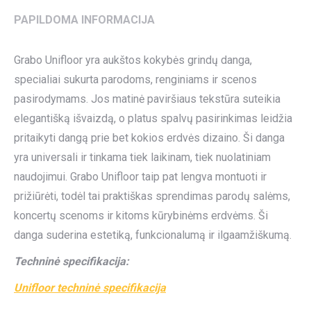
PAPILDOMA INFORMACIJA
Grabo Unifloor yra aukštos kokybės grindų danga,
specialiai sukurta parodoms, renginiams ir scenos
pasirodymams. Jos matinė paviršiaus tekstūra suteikia
elegantišką išvaizdą, o platus spalvų pasirinkimas leidžia
pritaikyti dangą prie bet kokios erdvės dizaino. Ši danga
yra universali ir tinkama tiek laikinam, tiek nuolatiniam
naudojimui. Grabo Unifloor taip pat lengva montuoti ir
prižiūrėti, todėl tai praktiškas sprendimas parodų salėms,
koncertų scenoms ir kitoms kūrybinėms erdvėms. Ši
danga suderina estetiką, funkcionalumą ir ilgaamžiškumą.
Techninė specifikacija:
Unifloor techninė specifikacija