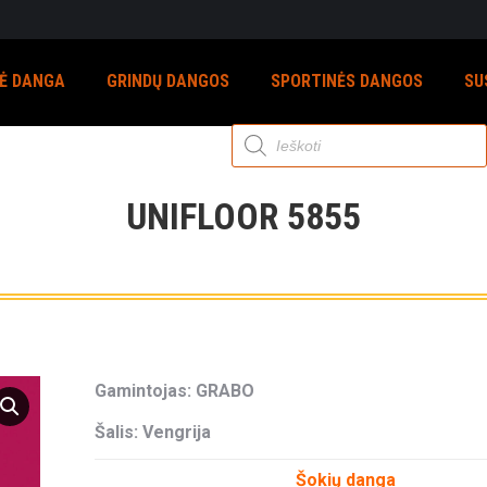
NĖ DANGA
GRINDŲ DANGOS
SPORTINĖS DANGOS
SU
Products
search
UNIFLOOR 5855
Gamintojas: GRABO
Šalis: Vengrija
Šokių danga