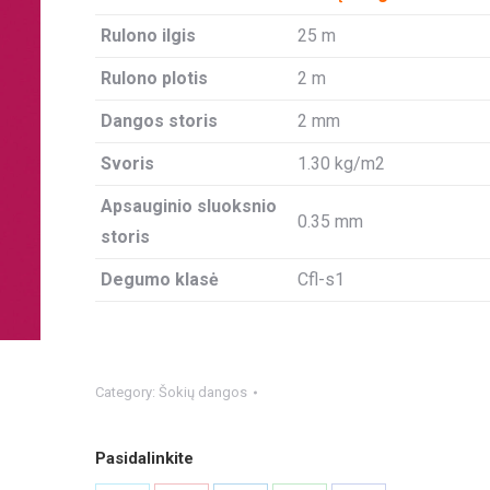
Rulono ilgis
25 m
Rulono plotis
2 m
Dangos storis
2 mm
Svoris
1.30 kg/m2
Apsauginio sluoksnio
0.35 mm
storis
Degumo klasė
Cfl-s1
Category:
Šokių dangos
Pasidalinkite