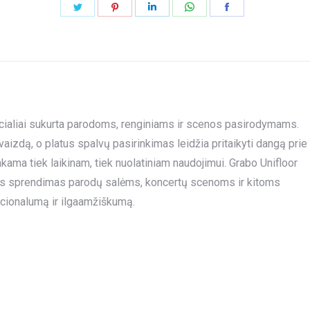
Share
Share
Share
Share
Share
on
on
on
on
on
Twitter
Pinterest
LinkedIn
WhatsApp
Facebook
cialiai sukurta parodoms, renginiams ir scenos pasirodymams.
aizdą, o platus spalvų pasirinkimas leidžia pritaikyti dangą prie
inkama tiek laikinam, tiek nuolatiniam naudojimui. Grabo Unifloor
tiškas sprendimas parodų salėms, koncertų scenoms ir kitoms
cionalumą ir ilgaamžiškumą.