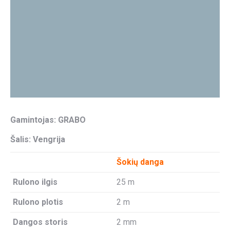
Gamintojas: GRABO
Šalis: Vengrija
Šokių danga
Rulono ilgis
25 m
Rulono plotis
2 m
Dangos storis
2 mm