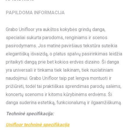
PAPILDOMA INFORMACIJA
Grabo Unifloor yra aukštos kokybės grindų danga,
specialiai sukurta parodoms, renginiams ir scenos
pasirodymams. Jos matinė paviršiaus tekstūra suteikia
elegantišką išvaizdą, o platus spalvų pasirinkimas leidžia
pritaikyti dangą prie bet kokios erdvės dizaino. Ši danga
yra universali ir tinkama tiek laikinam, tiek nuolatiniam
naudojimui. Grabo Unifloor taip pat lengva montuoti ir
prižiūrėti, todėl tai praktiškas sprendimas parodų salėms,
koncertų scenoms ir kitoms kūrybinėms erdvėms. Ši
danga suderina estetiką, funkcionalumą ir ilgaamžiškumą.
Techninė specifikacija:
Unifloor techninė specifikacija