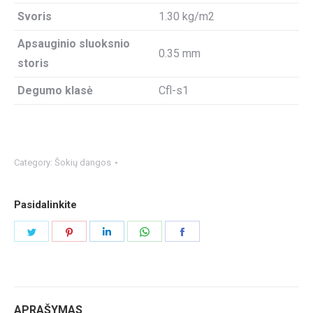
Svoris
1.30 kg/m2
Apsauginio sluoksnio
0.35 mm
storis
Degumo klasė
Cfl-s1
Category:
Šokių dangos
Pasidalinkite
Share
Share
Share
Share
Share
on
on
on
on
on
Twitter
Pinterest
LinkedIn
WhatsApp
Facebook
APRAŠYMAS