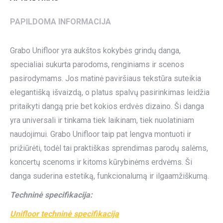
PAPILDOMA INFORMACIJA
Grabo Unifloor yra aukštos kokybės grindų danga,
specialiai sukurta parodoms, renginiams ir scenos
pasirodymams. Jos matinė paviršiaus tekstūra suteikia
elegantišką išvaizdą, o platus spalvų pasirinkimas leidžia
pritaikyti dangą prie bet kokios erdvės dizaino. Ši danga
yra universali ir tinkama tiek laikinam, tiek nuolatiniam
naudojimui. Grabo Unifloor taip pat lengva montuoti ir
prižiūrėti, todėl tai praktiškas sprendimas parodų salėms,
koncertų scenoms ir kitoms kūrybinėms erdvėms. Ši
danga suderina estetiką, funkcionalumą ir ilgaamžiškumą.
Techninė specifikacija:
Unifloor techninė specifikacija