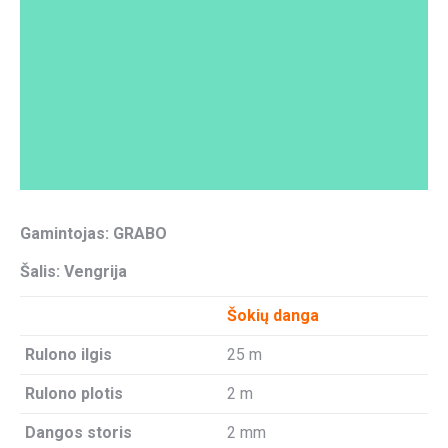
Gamintojas: GRABO
Šalis: Vengrija
Šokių danga
Rulono ilgis
25 m
Rulono plotis
2 m
Dangos storis
2 mm