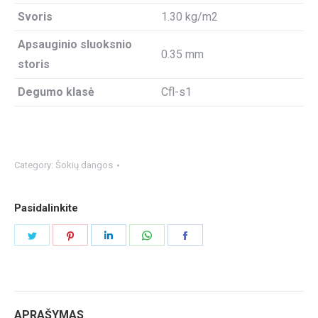
Svoris
1.30 kg/m2
Apsauginio sluoksnio
0.35 mm
storis
Degumo klasė
Cfl-s1
Category:
Šokių dangos
Pasidalinkite
Share
Share
Share
Share
Share
on
on
on
on
on
Twitter
Pinterest
LinkedIn
WhatsApp
Facebook
APRAŠYMAS