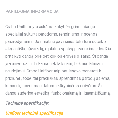
PAPILDOMA INFORMACIJA
Grabo Unifloor yra aukštos kokybės grindų danga,
specialiai sukurta parodoms, renginiams ir scenos
pasirodymams. Jos matinė paviršiaus tekstūra suteikia
elegantišką išvaizdą, o platus spalvų pasirinkimas leidžia
pritaikyti dangą prie bet kokios erdvės dizaino. Ši danga
yra universali ir tinkama tiek laikinam, tiek nuolatiniam
naudojimui. Grabo Unifloor taip pat lengva montuoti ir
prižiūrėti, todėl tai praktiškas sprendimas parodų salėms,
koncertų scenoms ir kitoms kūrybinėms erdvėms. Ši
danga suderina estetiką, funkcionalumą ir ilgaamžiškumą.
Techninė specifikacija:
Unifloor techninė specifikacija