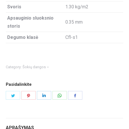
Svoris
1.30 kg/m2
Apsauginio sluoksnio
0.35 mm
storis
Degumo klasė
Cfl-s1
Category:
Šokių dangos
Pasidalinkite
Share
Share
Share
Share
Share
on
on
on
on
on
Twitter
Pinterest
LinkedIn
WhatsApp
Facebook
APRAŠYMAS