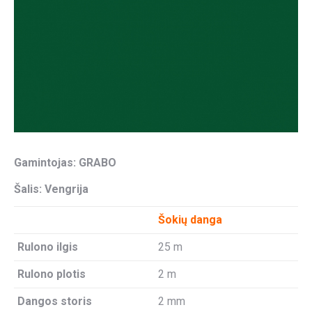
Gamintojas: GRABO
Šalis: Vengrija
Šokių danga
Rulono ilgis
25 m
Rulono plotis
2 m
Dangos storis
2 mm