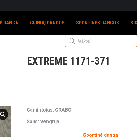
NĖ DANGA
GRINDŲ DANGOS
SPORTINĖS DANGOS
SU
Products
search
EXTREME 1171-371
Gamintojas: GRABO
Šalis: Vengrija
Sportinė danga