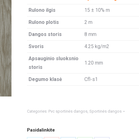
Rulono ilgis
15 ± 10% m
Rulono plotis
2 m
Dangos storis
8 mm
Svoris
4.25 kg/m2
Apsauginio sluoksnio
1.20 mm
storis
Degumo klasė
Cfl-s1
Categories:
Pvc sportinės dangos
,
Sportinės dangos
Pasidalinkite