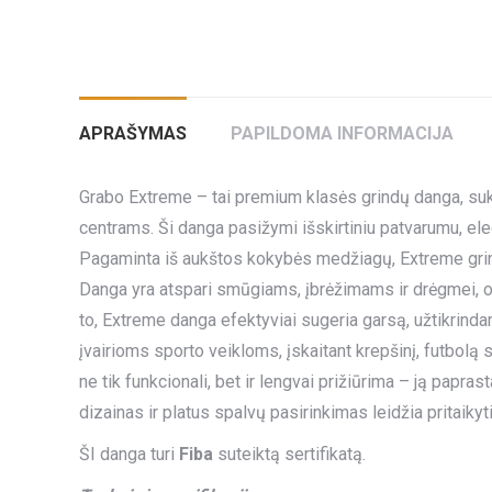
APRAŠYMAS
PAPILDOMA INFORMACIJA
Grabo Extreme – tai premium klasės grindų danga, suk
centrams. Ši danga pasižymi išskirtiniu patvarumu, el
Pagaminta iš aukštos kokybės medžiagų, Extreme grindy
Danga yra atspari smūgiams, įbrėžimams ir drėgmei, o
to, Extreme danga efektyviai sugeria garsą, užtikrindam
įvairioms sporto veikloms, įskaitant krepšinį, futbolą
ne tik funkcionali, bet ir lengvai prižiūrima – ją papra
dizainas ir platus spalvų pasirinkimas leidžia pritaikyti
ŠI danga turi
Fiba
suteiktą sertifikatą.