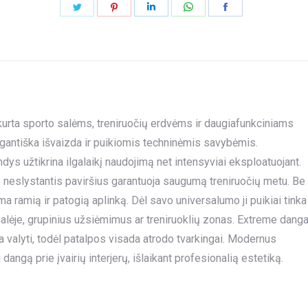
Share
Share
Share
Share
Share
on
on
on
on
on
Twitter
Pinterest
LinkedIn
WhatsApp
Facebook
urta sporto salėms, treniruočių erdvėms ir daugiafunkciniams
egantiška išvaizda ir puikiomis techninėmis savybėmis.
s užtikrina ilgalaikį naudojimą net intensyviai eksploatuojant.
 neslystantis paviršius garantuoja saugumą treniruočių metu. Be
a ramią ir patogią aplinką. Dėl savo universalumo ji puikiai tinka
 salėje, grupinius užsiėmimus ar treniruoklių zonas. Extreme dang
sta valyti, todėl patalpos visada atrodo tvarkingai. Modernus
 dangą prie įvairių interjerų, išlaikant profesionalią estetiką.