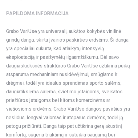
PAPILDOMA INFORMACIJA
Grabo VariUse yra universali, aukštos kokybės vinilinė
grindų danga, skirta įvairios paskirties erdvėms. Ši danga
yra specialiai sukurta, kad atlaikytų intensyvią
eksploataciją ir pasižymėtų ilgaamžiškumu. Dėl savo
daugiasluoksnės struktūros Grabo VariUse užtikrina puikų
atsparumą mechaniniam nusidėvėjimui, smūgiams ir
drėgmei, todėl yra idealus sprendimas sporto salėms,
daugiatikslėms salėms, švietimo įstaigoms, sveikatos
priežiūros įstaigoms bei kitoms komercinėms ar
viešosioms erdvėms. Grabo VariUse dangos paviršius yra
neslidus, lengvai valomas ir atsparus dėmėms, todėl ją
patogu prižiūrėti. Danga taip pat užtikrina gerą akustinį
komfortą, sugeria triukšmą ir suteikia saugumą bei