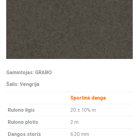
Gamintojas: GRABO
Šalis: Vengrija
Sportinė danga
Rulono ilgis
20 ± 10% m
Rulono plotis
2 m
Dangos storis
6.20 mm