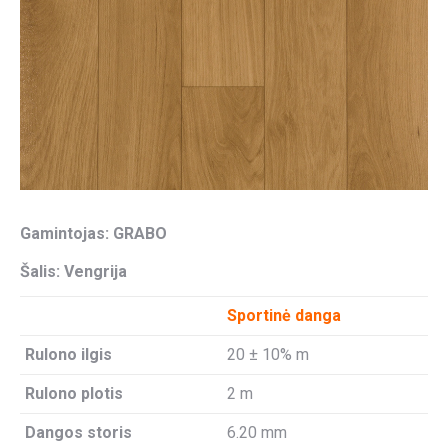
Gamintojas: GRABO
Šalis: Vengrija
Sportinė danga
Rulono ilgis
20 ± 10% m
Rulono plotis
2 m
Dangos storis
6.20 mm