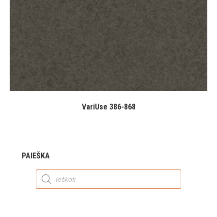
VariUse 386-868
PAIEŠKA
Products
search