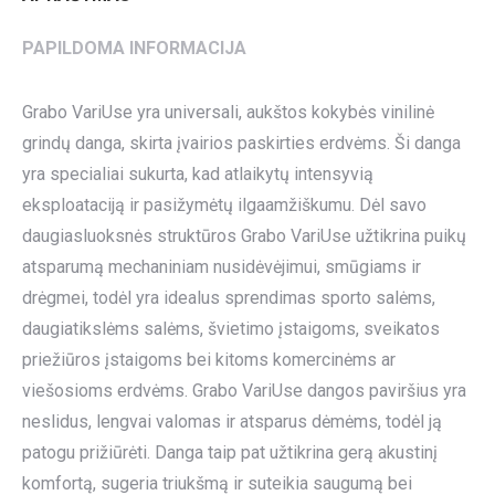
PAPILDOMA INFORMACIJA
Grabo VariUse yra universali, aukštos kokybės vinilinė
grindų danga, skirta įvairios paskirties erdvėms. Ši danga
yra specialiai sukurta, kad atlaikytų intensyvią
eksploataciją ir pasižymėtų ilgaamžiškumu. Dėl savo
daugiasluoksnės struktūros Grabo VariUse užtikrina puikų
atsparumą mechaniniam nusidėvėjimui, smūgiams ir
drėgmei, todėl yra idealus sprendimas sporto salėms,
daugiatikslėms salėms, švietimo įstaigoms, sveikatos
priežiūros įstaigoms bei kitoms komercinėms ar
viešosioms erdvėms. Grabo VariUse dangos paviršius yra
neslidus, lengvai valomas ir atsparus dėmėms, todėl ją
patogu prižiūrėti. Danga taip pat užtikrina gerą akustinį
komfortą, sugeria triukšmą ir suteikia saugumą bei