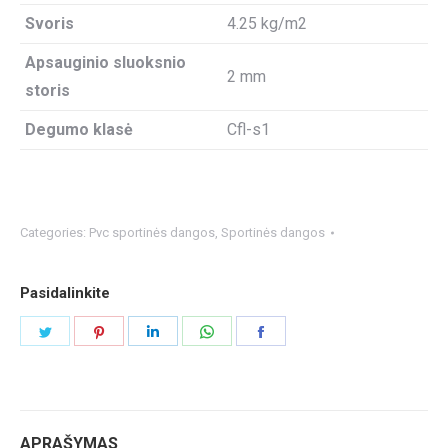
Svoris
4.25 kg/m2
Apsauginio sluoksnio
2 mm
storis
Degumo klasė
Cfl-s1
Categories:
Pvc sportinės dangos
,
Sportinės dangos
Pasidalinkite
Share
Share
Share
Share
Share
on
on
on
on
on
Twitter
Pinterest
LinkedIn
WhatsApp
Facebook
APRAŠYMAS