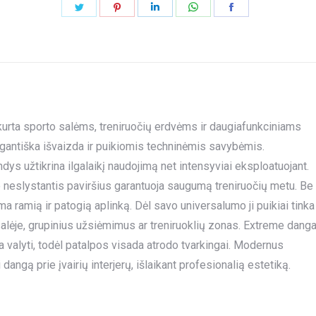
Share
Share
Share
Share
Share
on
on
on
on
on
Twitter
Pinterest
LinkedIn
WhatsApp
Facebook
urta sporto salėms, treniruočių erdvėms ir daugiafunkciniams
egantiška išvaizda ir puikiomis techninėmis savybėmis.
s užtikrina ilgalaikį naudojimą net intensyviai eksploatuojant.
 neslystantis paviršius garantuoja saugumą treniruočių metu. Be
a ramią ir patogią aplinką. Dėl savo universalumo ji puikiai tinka
 salėje, grupinius užsiėmimus ar treniruoklių zonas. Extreme dang
sta valyti, todėl patalpos visada atrodo tvarkingai. Modernus
 dangą prie įvairių interjerų, išlaikant profesionalią estetiką.