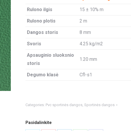
Rulono ilgis
15 ± 10% m
Rulono plotis
2 m
Dangos storis
8 mm
Svoris
4.25 kg/m2
Apsauginio sluoksnio
1.20 mm
storis
Degumo klasė
Cfl-s1
Categories:
Pvc sportinės dangos
,
Sportinės dangos
Pasidalinkite