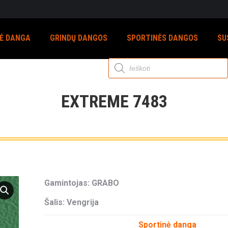
NĖ DANGA
GRINDŲ DANGOS
SPORTINĖS DANGOS
SU
Products
search
EXTREME 7483
Gamintojas: GRABO
Šalis: Vengrija
Sportinė danga