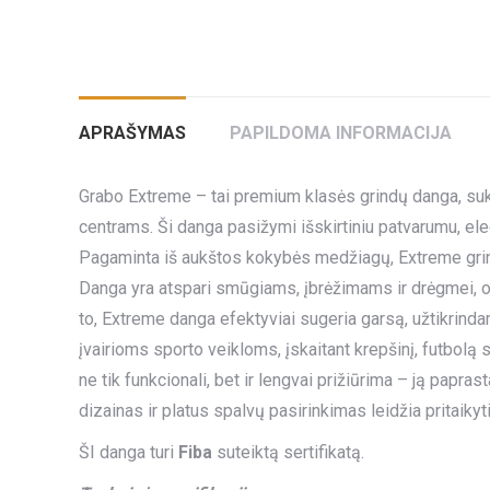
APRAŠYMAS
PAPILDOMA INFORMACIJA
Grabo Extreme – tai premium klasės grindų danga, suk
centrams. Ši danga pasižymi išskirtiniu patvarumu, el
Pagaminta iš aukštos kokybės medžiagų, Extreme grindy
Danga yra atspari smūgiams, įbrėžimams ir drėgmei, o
to, Extreme danga efektyviai sugeria garsą, užtikrindam
įvairioms sporto veikloms, įskaitant krepšinį, futbolą
ne tik funkcionali, bet ir lengvai prižiūrima – ją papra
dizainas ir platus spalvų pasirinkimas leidžia pritaikyti
ŠI danga turi
Fiba
suteiktą sertifikatą.