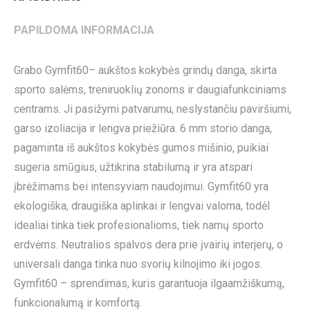
PAPILDOMA INFORMACIJA
Grabo Gymfit60– aukštos kokybės grindų danga, skirta
sporto salėms, treniruoklių zonoms ir daugiafunkciniams
centrams. Ji pasižymi patvarumu, neslystančiu paviršiumi,
garso izoliacija ir lengva priežiūra. 6 mm storio danga,
pagaminta iš aukštos kokybės gumos mišinio, puikiai
sugeria smūgius, užtikrina stabilumą ir yra atspari
įbrėžimams bei intensyviam naudojimui. Gymfit60 yra
ekologiška, draugiška aplinkai ir lengvai valoma, todėl
idealiai tinka tiek profesionalioms, tiek namų sporto
erdvėms. Neutralios spalvos dera prie įvairių interjerų, o
universali danga tinka nuo svorių kilnojimo iki jogos.
Gymfit60 – sprendimas, kuris garantuoja ilgaamžiškumą,
funkcionalumą ir komfortą.