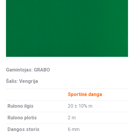
Gamintojas: GRABO
Šalis: Vengrija
Sportinė danga
Rulono ilgis
20 ± 10% m
Rulono plotis
2 m
Dangos storis
6 mm