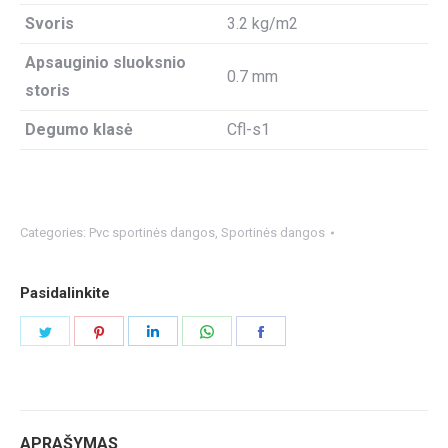
Svoris
3.2 kg/m2
Apsauginio sluoksnio
0.7 mm
storis
Degumo klasė
Cfl-s1
Categories:
Pvc sportinės dangos
,
Sportinės dangos
Pasidalinkite
Share
Share
Share
Share
Share
on
on
on
on
on
Twitter
Pinterest
LinkedIn
WhatsApp
Facebook
APRAŠYMAS