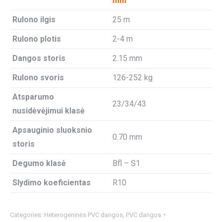
mm
Rulono ilgis
25 m
Rulono plotis
2-4 m
Dangos storis
2.15 mm
Rulono svoris
126-252 kg
Atsparumo
23/34/43
nusidėvėjimui klasė
Apsauginio sluoksnio
0.70 mm
storis
Degumo klasė
Bfl – S1
Slydimo koeficientas
R10
Categories:
Heterogeninės PVC dangos
,
PVC dangos