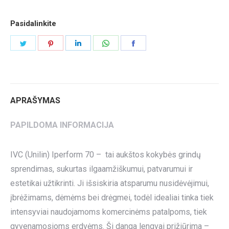
Pasidalinkite
Share
Share
Share
Share
Share
on
on
on
on
on
Twitter
Pinterest
LinkedIn
WhatsApp
Facebook
APRAŠYMAS
PAPILDOMA INFORMACIJA
IVC (Unilin) Iperform 70 – tai aukštos kokybės grindų
sprendimas, sukurtas ilgaamžiškumui, patvarumui ir
estetikai užtikrinti. Ji išsiskiria atsparumu nusidėvėjimui,
įbrėžimams, dėmėms bei drėgmei, todėl idealiai tinka tiek
intensyviai naudojamoms komercinėms patalpoms, tiek
gyvenamosioms erdvėms. Ši danga lengvai prižiūrima –