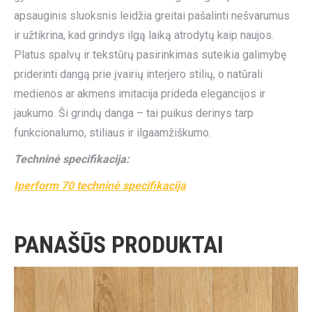
apsauginis sluoksnis leidžia greitai pašalinti nešvarumus
ir užtikrina, kad grindys ilgą laiką atrodytų kaip naujos.
Platus spalvų ir tekstūrų pasirinkimas suteikia galimybę
priderinti dangą prie įvairių interjero stilių, o natūrali
medienos ar akmens imitacija prideda elegancijos ir
jaukumo. Ši grindų danga – tai puikus derinys tarp
funkcionalumo, stiliaus ir ilgaamžiškumo.
Techninė specifikacija:
Iperform 70 techninė specifikacija
PANAŠŪS PRODUKTAI