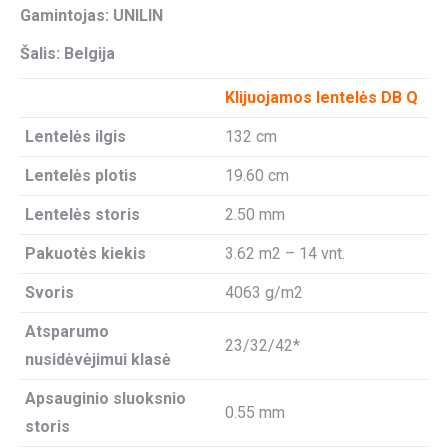
Gamintojas: UNILIN
Šalis: Belgija
Klijuojamos lentelės DB Q
Lentelės ilgis
132 cm
Lentelės plotis
19.60 cm
Lentelės storis
2.50 mm
Pakuotės kiekis
3.62 m2 – 14 vnt.
Svoris
4063 g/m2
Atsparumo
23/32/42*
nusidėvėjimui klasė
Apsauginio sluoksnio
0.55 mm
storis