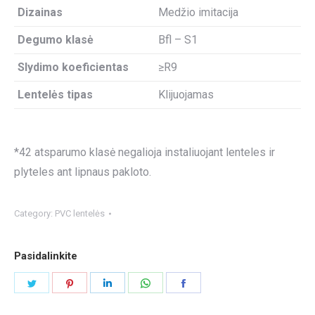
Dizainas
Medžio imitacija
Degumo klasė
Bfl – S1
Slydimo koeficientas
≥R9
Lentelės tipas
Klijuojamas
*42 atsparumo klasė negalioja instaliuojant lenteles ir
plyteles ant lipnaus pakloto.
Category:
PVC lentelės
Pasidalinkite
Share
Share
Share
Share
Share
on
on
on
on
on