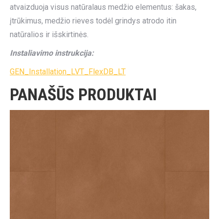
atvaizduoja visus natūralaus medžio elementus: šakas,
įtrūkimus, medžio rieves todėl grindys atrodo itin
natūralios ir išskirtinės.
Instaliavimo instrukcija:
GEN_Installation_LVT_FlexDB_LT
PANAŠŪS PRODUKTAI