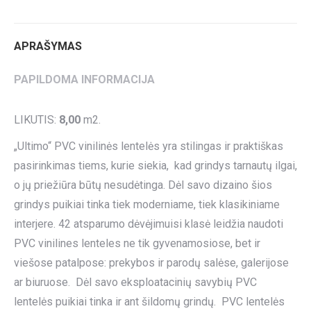
Twitter
Pinterest
LinkedIn
WhatsApp
Facebook
APRAŠYMAS
PAPILDOMA INFORMACIJA
LIKUTIS:
8,00
m2.
„Ultimo“ PVC vinilinės lentelės yra stilingas ir praktiškas
pasirinkimas tiems, kurie siekia, kad grindys tarnautų ilgai,
o jų priežiūra būtų nesudėtinga. Dėl savo dizaino šios
grindys puikiai tinka tiek moderniame, tiek klasikiniame
interjere. 42 atsparumo dėvėjimuisi klasė leidžia naudoti
PVC vinilines lenteles ne tik gyvenamosiose, bet ir
viešose patalpose: prekybos ir parodų salėse, galerijose
ar biuruose. Dėl savo eksploatacinių savybių PVC
lentelės puikiai tinka ir ant šildomų grindų. PVC lentelės