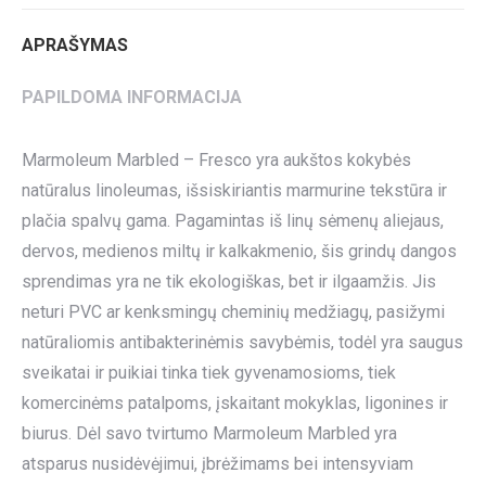
APRAŠYMAS
PAPILDOMA INFORMACIJA
Marmoleum Marbled – Fresco yra aukštos kokybės
natūralus linoleumas, išsiskiriantis marmurine tekstūra ir
plačia spalvų gama. Pagamintas iš linų sėmenų aliejaus,
dervos, medienos miltų ir kalkakmenio, šis grindų dangos
sprendimas yra ne tik ekologiškas, bet ir ilgaamžis. Jis
neturi PVC ar kenksmingų cheminių medžiagų, pasižymi
natūraliomis antibakterinėmis savybėmis, todėl yra saugus
sveikatai ir puikiai tinka tiek gyvenamosioms, tiek
komercinėms patalpoms, įskaitant mokyklas, ligonines ir
biurus. Dėl savo tvirtumo Marmoleum Marbled yra
atsparus nusidėvėjimui, įbrėžimams bei intensyviam