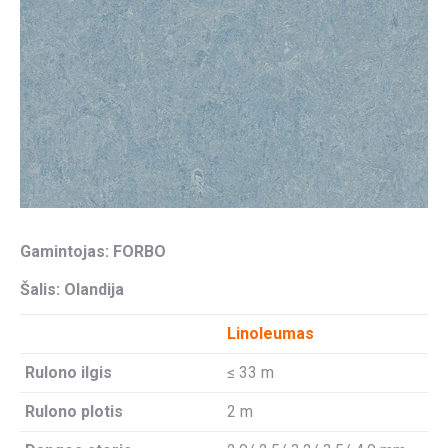
Gamintojas: FORBO
Šalis: Olandija
Linoleumas
Rulono ilgis
≤ 33 m
Rulono plotis
2 m