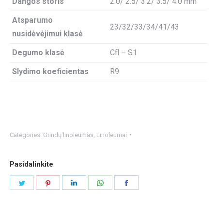
Dangos storis
2.0/ 2.5/ 3.2/ 3.5/ 4.0 mm
Atsparumo
23/32/33/34/41/43
nusidėvėjimui klasė
Degumo klasė
Cfl – S1
Slydimo koeficientas
R9
Categories:
Grindų linoleumas
,
Linoleumai
Pasidalinkite
Share
Share
Share
Share
Share
on
on
on
on
on
Twitter
Pinterest
LinkedIn
WhatsApp
Facebook