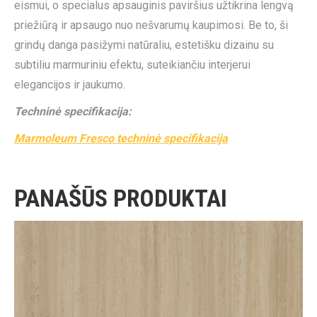
eismui, o specialus apsauginis paviršius užtikrina lengvą
priežiūrą ir apsaugo nuo nešvarumų kaupimosi. Be to, ši
grindų danga pasižymi natūraliu, estetišku dizainu su
subtiliu marmuriniu efektu, suteikiančiu interjerui
elegancijos ir jaukumo.
Techninė specifikacija:
Marmoleum Fresco techninė specifikacija
PANAŠŪS PRODUKTAI