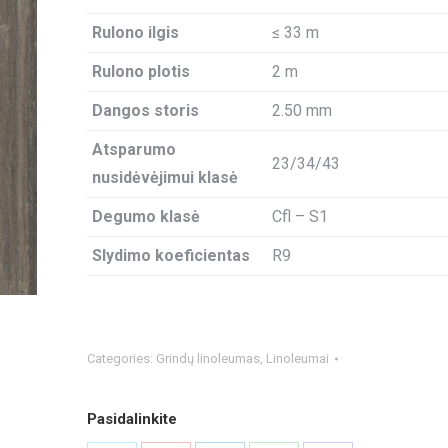
Rulono ilgis
≤ 33 m
Rulono plotis
2 m
Dangos storis
2.50 mm
Atsparumo
23/34/43
nusidėvėjimui klasė
Degumo klasė
Cfl – S1
Slydimo koeficientas
R9
Categories:
Grindų linoleumas
,
Linoleumai
Pasidalinkite