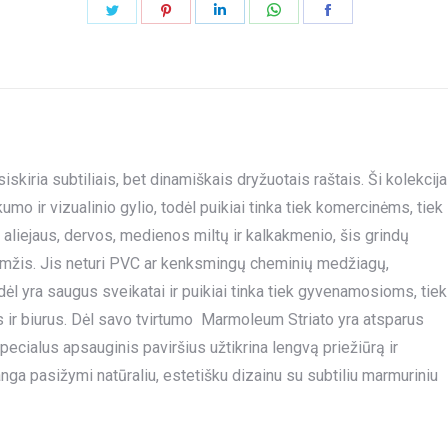
Share
Share
Share
Share
Share
on
on
on
on
on
Twitter
Pinterest
LinkedIn
WhatsApp
Facebook
skiria subtiliais, bet dinamiškais dryžuotais raštais. Ši kolekcija
umo ir vizualinio gylio, todėl puikiai tinka tiek komercinėms, tiek
iejaus, dervos, medienos miltų ir kalkakmenio, šis grindų
aamžis. Jis neturi PVC ar kenksmingų cheminių medžiagų,
ėl yra saugus sveikatai ir puikiai tinka tiek gyvenamosioms, tiek
 ir biurus. Dėl savo tvirtumo Marmoleum Striato yra atsparus
ecialus apsauginis paviršius užtikrina lengvą priežiūrą ir
ga pasižymi natūraliu, estetišku dizainu su subtiliu marmuriniu