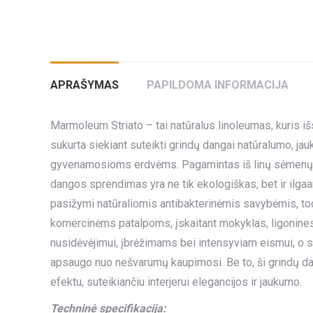
APRAŠYMAS
PAPILDOMA INFORMACIJA
Marmoleum Striato – tai natūralus linoleumas, kuris išsi
sukurta siekiant suteikti grindų dangai natūralumo, jauk
gyvenamosioms erdvėms. Pagamintas iš linų sėmenų al
dangos sprendimas yra ne tik ekologiškas, bet ir ilg
pasižymi natūraliomis antibakterinėmis savybėmis, tod
komercinėms patalpoms, įskaitant mokyklas, ligonines
nusidėvėjimui, įbrėžimams bei intensyviam eismui, o sp
apsaugo nuo nešvarumų kaupimosi. Be to, ši grindų dan
efektu, suteikiančiu interjerui elegancijos ir jaukumo.
Techninė specifikacija: