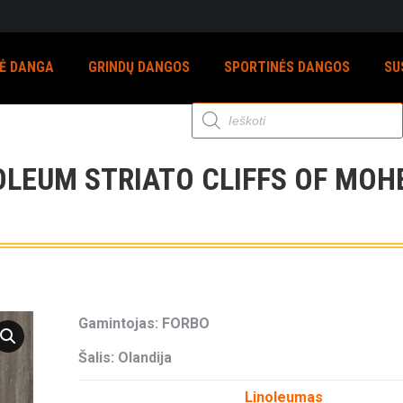
NĖ DANGA
GRINDŲ DANGOS
SPORTINĖS DANGOS
SU
Products
search
LEUM STRIATO CLIFFS OF MOHE
Gamintojas: FORBO
Šalis: Olandija
Linoleumas