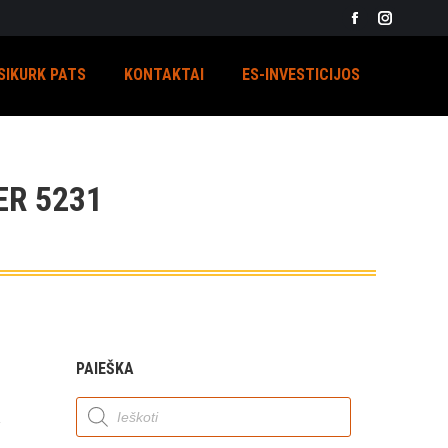
Facebook
Instagra
page
page
SIKURK PATS
KONTAKTAI
ES-INVESTICIJOS
opens
opens
in
in
new
new
window
window
R 5231
PAIEŠKA
Products
search