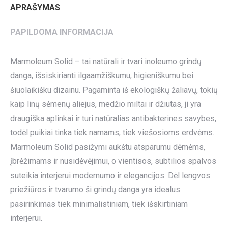
APRAŠYMAS
PAPILDOMA INFORMACIJA
Marmoleum Solid – tai natūrali ir tvari inoleumo grindų
danga, išsiskirianti ilgaamžiškumu, higieniškumu bei
šiuolaikišku dizainu. Pagaminta iš ekologiškų žaliavų, tokių
kaip linų sėmenų aliejus, medžio miltai ir džiutas, ji yra
draugiška aplinkai ir turi natūralias antibakterines savybes,
todėl puikiai tinka tiek namams, tiek viešosioms erdvėms.
Marmoleum Solid pasižymi aukštu atsparumu dėmėms,
įbrėžimams ir nusidėvėjimui, o vientisos, subtilios spalvos
suteikia interjerui modernumo ir elegancijos. Dėl lengvos
priežiūros ir tvarumo ši grindų danga yra idealus
pasirinkimas tiek minimalistiniam, tiek išskirtiniam
interjerui.