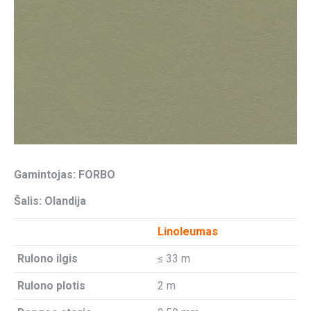
Gamintojas: FORBO
Šalis: Olandija
Linoleumas
Rulono ilgis
≤ 33 m
Rulono plotis
2 m