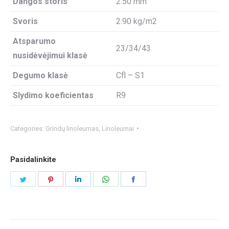
Dangos storis
2.50 mm
Svoris
2.90 kg/m2
Atsparumo
23/34/43
nusidėvėjimui klasė
Degumo klasė
Cfl – S1
Slydimo koeficientas
R9
Categories:
Grindų linoleumas
,
Linoleumai
Pasidalinkite
Share
Share
Share
Share
Share
on
on
on
on
on
Twitter
Pinterest
LinkedIn
WhatsApp
Facebook