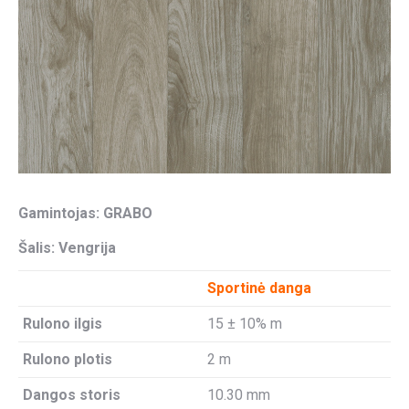
Gamintojas: GRABO
Šalis: Vengrija
Sportinė danga
Rulono ilgis
15 ± 10% m
Rulono plotis
2 m
Dangos storis
10.30 mm