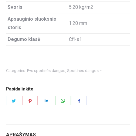
Svoris
5.20 kg/m2
Apsauginio sluoksnio
1.20 mm
storis
Degumo klasė
Cfl-s1
Categories:
Pvc sportinės dangos
,
Sportinės dangos
Pasidalinkite
Share
Share
Share
Share
Share
on
on
on
on
on
Twitter
Pinterest
LinkedIn
WhatsApp
Facebook
APRAŠYMAS