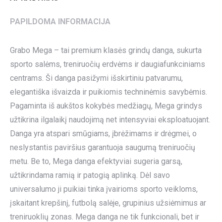
PAPILDOMA INFORMACIJA
Grabo Mega – tai premium klasės grindų danga, sukurta
sporto salėms, treniruočių erdvėms ir daugiafunkciniams
centrams. Ši danga pasižymi išskirtiniu patvarumu,
elegantiška išvaizda ir puikiomis techninėmis savybėmis.
Pagaminta iš aukštos kokybės medžiagų, Mega grindys
užtikrina ilgalaikį naudojimą net intensyviai eksploatuojant.
Danga yra atspari smūgiams, įbrėžimams ir drėgmei, o
neslystantis paviršius garantuoja saugumą treniruočių
metu. Be to, Mega danga efektyviai sugeria garsą,
užtikrindama ramią ir patogią aplinką. Dėl savo
universalumo ji puikiai tinka įvairioms sporto veikloms,
įskaitant krepšinį, futbolą salėje, grupinius užsiėmimus ar
treniruoklių zonas. Mega danga ne tik funkcionali, bet ir