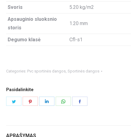
Svoris
5.20 kg/m2
Apsauginio sluoksnio
1.20 mm
storis
Degumo klasė
Cfl-s1
Categories:
Pvc sportinės dangos
,
Sportinės dangos
Pasidalinkite
Share
Share
Share
Share
Share
on
on
on
on
on
Twitter
Pinterest
LinkedIn
WhatsApp
Facebook
APRAŠYMAS