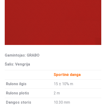
Gamintojas: GRABO
Šalis: Vengrija
Sportinė danga
Rulono ilgis
15 ± 10% m
Rulono plotis
2 m
Dangos storis
10.30 mm