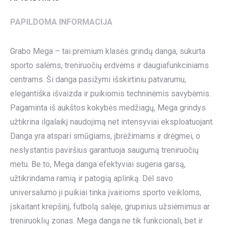
PAPILDOMA INFORMACIJA
Grabo Mega – tai premium klasės grindų danga, sukurta
sporto salėms, treniruočių erdvėms ir daugiafunkciniams
centrams. Ši danga pasižymi išskirtiniu patvarumu,
elegantiška išvaizda ir puikiomis techninėmis savybėmis.
Pagaminta iš aukštos kokybės medžiagų, Mega grindys
užtikrina ilgalaikį naudojimą net intensyviai eksploatuojant.
Danga yra atspari smūgiams, įbrėžimams ir drėgmei, o
neslystantis paviršius garantuoja saugumą treniruočių
metu. Be to, Mega danga efektyviai sugeria garsą,
užtikrindama ramią ir patogią aplinką. Dėl savo
universalumo ji puikiai tinka įvairioms sporto veikloms,
įskaitant krepšinį, futbolą salėje, grupinius užsiėmimus ar
treniruoklių zonas. Mega danga ne tik funkcionali, bet ir